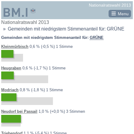
Republik
Nationalratswahl 2013
Österreich
Menu
Sie
Nationalratswahl 2013
Minima-Maxima-Analyse
BM.I
befinden
Gemeinden mit niedrigstem Stimmenanteil für: GRÜNE
Bundesministerium
Gemeinden mit der höchsten Wahlbeteiligung
sich
Gemeinden mit niedrigstem Stimmenanteil für:
GRÜNE
hier:
für
Gemeinden mit der niedrigsten Wahlbeteiligung
2013:
2008:
1,1 %
Differenz:
Kleinmürbisch
0,6 %
-0,5 %
1 Stimme
Inneres
Gemeinden mit höchstem Stimmenanteil für ..
SPÖ
ÖVP
FPÖ
BZÖ
GRÜNE
FRANK
NEOS
KPÖ
2013:
2008:
2,3 %
Differenz:
Heugraben
0,6 %
-1,7 %
1 Stimme
PIRAT
CPÖ
WANDL
M
EUAUS
SLP
Gemeinden mit niedrigstem Stimmenanteil für ..
2013:
2008:
2,6 %
Differenz:
Modriach
0,8 %
-1,8 %
1 Stimme
SPÖ
ÖVP
FPÖ
BZÖ
GRÜNE
FRANK
NEOS
KPÖ
PIRAT
CPÖ
WANDL
M
EUAUS
SLP
2013:
2008:
1,0 %
Differenz:
Neudorf bei Passail
1,0 %
+0,0 %
3 Stimmen
Gemeinden mit größtem Zugewinn für ..
SPÖ
ÖVP
FPÖ
BZÖ
GRÜNE
KPÖ
CPÖ
2013:
2008:
6,5 %
Differenz:
Triebendorf
1,1 %
-5,4 %
1 Stimme