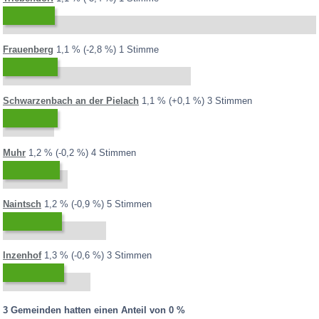
Gemeinden mit größtem Verlust für ..
SPÖ
ÖVP
FPÖ
BZÖ
GRÜNE
KPÖ
CPÖ
2013:
2008:
3,9 %
Differenz:
Frauenberg
1,1 %
-2,8 %
1 Stimme
2013:
2008:
1,1 %
Differenz:
Schwarzenbach an der Pielach
1,1 %
+0,1 %
3 Stimmen
2013:
2008:
1,4 %
Differenz:
Muhr
1,2 %
-0,2 %
4 Stimmen
2013:
2008:
2,1 %
Differenz:
Naintsch
1,2 %
-0,9 %
5 Stimmen
2013:
2008:
1,8 %
Differenz:
Inzenhof
1,3 %
-0,6 %
3 Stimmen
3 Gemeinden hatten einen Anteil von 0 %