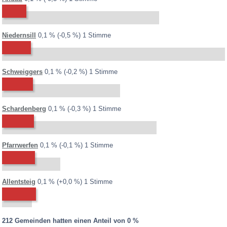
Gemeinden mit größtem Verlust für ..
SPÖ
ÖVP
FPÖ
BZÖ
GRÜNE
KPÖ
CPÖ
2013:
2008:
0,6 %
Differenz:
Niedernsill
0,1 %
-0,5 %
1 Stimme
2013:
2008:
0,3 %
Differenz:
Schweiggers
0,1 %
-0,2 %
1 Stimme
2013:
2008:
0,4 %
Differenz:
Schardenberg
0,1 %
-0,3 %
1 Stimme
2013:
2008:
0,1 %
Differenz:
Pfarrwerfen
0,1 %
-0,1 %
1 Stimme
2013:
2008:
0,1 %
Differenz:
Allentsteig
0,1 %
+0,0 %
1 Stimme
212 Gemeinden hatten einen Anteil von 0 %