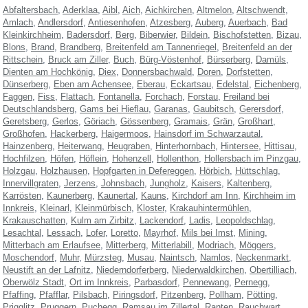
Abfaltersbach
Aderklaa
Aibl
Aich
Aichkirchen
Altmelon
Altschwendt
Amlach
Andlersdorf
Antiesenhofen
Atzesberg
Auberg
Auerbach
Bad
Kleinkirchheim
Badersdorf
Berg
Biberwier
Bildein
Bischofstetten
Bizau
Blons
Brand
Brandberg
Breitenfeld am Tannenriegel
Breitenfeld an der
Rittschein
Bruck am Ziller
Buch
Bürg-Vöstenhof
Bürserberg
Damüls
Dienten am Hochkönig
Diex
Donnersbachwald
Doren
Dorfstetten
Dünserberg
Eben am Achensee
Eberau
Eckartsau
Edelstal
Eichenberg
Faggen
Fiss
Flattach
Fontanella
Forchach
Forstau
Freiland bei
Deutschlandsberg
Gams bei Hieflau
Garanas
Gaubitsch
Gerersdorf
Geretsberg
Gerlos
Göriach
Gössenberg
Gramais
Grän
Großhart
Großhofen
Hackerberg
Haigermoos
Hainsdorf im Schwarzautal
Hainzenberg
Heiterwang
Heugraben
Hinterhornbach
Hintersee
Hittisau
Hochfilzen
Höfen
Höflein
Hohenzell
Hollenthon
Hollersbach im Pinzgau
Holzgau
Holzhausen
Hopfgarten in Defereggen
Hörbich
Hüttschlag
Innervillgraten
Jerzens
Johnsbach
Jungholz
Kaisers
Kaltenberg
Karrösten
Kaunerberg
Kaunertal
Kauns
Kirchdorf am Inn
Kirchheim im
Innkreis
Kleinarl
Kleinmürbisch
Kloster
Krakauhintermühlen
Krakauschatten
Kulm am Zirbitz
Lackendorf
Ladis
Leopoldschlag
Lesachtal
Lessach
Lofer
Loretto
Mayrhof
Mils bei Imst
Mining
Mitterbach am Erlaufsee
Mitterberg
Mitterlabill
Modriach
Möggers
Moschendorf
Muhr
Mürzsteg
Musau
Naintsch
Namlos
Neckenmarkt
Neustift an der Lafnitz
Niederndorferberg
Niederwaldkirchen
Obertilliach
Oberwölz Stadt
Ort im Innkreis
Parbasdorf
Pennewang
Pernegg
Pfaffing
Pfafflar
Pilsbach
Piringsdorf
Pitzenberg
Pollham
Pötting
Prigglitz
Pruggern
Puchegg
Ramsau im Zillertal
Ranten
Rauchwart