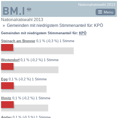
Republik
Nationalratswahl 2013
Österreich
Menu
Sie
Nationalratswahl 2013
Minima-Maxima-Analyse
BM.I
befinden
Gemeinden mit niedrigstem Stimmenanteil für: KPÖ
Bundesministerium
Gemeinden mit der höchsten Wahlbeteiligung
sich
Gemeinden mit niedrigstem Stimmenanteil für:
KPÖ
hier:
für
Gemeinden mit der niedrigsten Wahlbeteiligung
2013:
2008:
0,4 %
Differenz:
Steinach am Brenner
0,1 %
-0,3 %
1 Stimme
Inneres
Gemeinden mit höchstem Stimmenanteil für ..
SPÖ
ÖVP
FPÖ
BZÖ
GRÜNE
FRANK
NEOS
KPÖ
2013:
2008:
0,3 %
Differenz:
Westendorf
0,1 %
-0,2 %
1 Stimme
PIRAT
CPÖ
WANDL
M
EUAUS
SLP
Gemeinden mit niedrigstem Stimmenanteil für ..
2013:
2008:
0,2 %
Differenz:
Egg
0,1 %
-0,2 %
1 Stimme
SPÖ
ÖVP
FPÖ
BZÖ
GRÜNE
FRANK
NEOS
KPÖ
PIRAT
CPÖ
WANDL
M
EUAUS
SLP
2013:
2008:
0,2 %
Differenz:
Illmitz
0,1 %
-0,2 %
1 Stimme
Gemeinden mit größtem Zugewinn für ..
SPÖ
ÖVP
FPÖ
BZÖ
GRÜNE
KPÖ
CPÖ
2013:
2008:
0,4 %
Differenz:
Andau
0,1 %
-0,3 %
1 Stimme