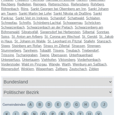
Rechberg
Redleiten
Reingers
Rettenschöss
Riefensberg
Rohrberg
Röhrenbach
Röns
Sankt Georgen bei Obernberg am Inn
Sankt Johann
am Tauern
Sankt Martin bei Lofer
Sankt Nikolai ob Draßling
Sankt
Pankraz
Sankt Veit im Innkreis
Schandorf
Schattwald
Schlaiten
Schnepfau
Schnifis
Schönberg-Lachtal
Schoppernau
Schröcken
Schwarzenbach
Schwarzenbach an der Pielach
Schwarzenberg am
Böhmerwald
Sibratsgfäll
Siegersdorf bei Herberstein
Silbertal
Sonntag
Spiss
St. Anton am Arlberg
St. Corona am Wechsel
St. Gerold
St. Jakob
in Haus
St. Johann im Walde
St. Leonhard im Pitztal
Stallehr
Stanzach
Steeg
Steinberg am Rofan
Strass im Zillertal
Strassen
Strengen
Stummerberg
Tannheim
Tobadill
Tösens
Treubach
Triebendorf
Trössing
Tschanigraben
Tweng
Übersaxen
Unterfrauenhaid
Unterperfuss
Untertauern
Viehhofen
Viktorsberg
Vorderhornbach
Vorderstoder
Wald im Pinzgau
Wängle
Warth
Weinburg am Saßbach
Wernersdorf
Winklern
Wippenham
Zellberg
Zeutschach
Zöblen
Bundesland
Politischer
Bezirk
Gemeindeindex
A
B
D
E
F
G
H
I
J
K
L
M
N
O
P
R
S
T
U
V