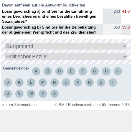
Davon entfielen auf die Antwortmöglichkeiten
Lösungsvorschlag a) Sind Sie für die Einführung
243
41,0
eines Berufsheeres und eines bezahlten freiwilligen
Sozialjahres?
Lösungsvorschlag b) Sind Sie für die Beibehaltung
350
59,0
der allgemeinen Wehrpflicht und des Zivildienstes?
Bundesland
wählen
Bezirk
wählen
Gemeindeindex
A
B
D
E
F
G
H
I
J
K
L
M
N
O
P
R
S
T
U
V
W
Y
Z
↑
zum Seitenanfang
© BM.I Bundesministerium für Inneres 2013