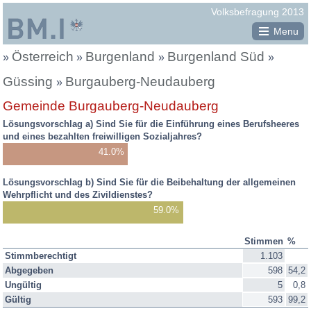
Republik
Volksbefragung 2013
Österreich
Menu
Österreich
Burgenland
Burgenland Süd
Sie
»
»
»
»
befinden
Güssing
Burgauberg-Neudauberg
»
Gemeinde Burgauberg-Neudauberg
sich
Lösungsvorschlag a) Sind Sie für die Einführung eines Berufsheeres
hier:
und eines bezahlten freiwilligen Sozialjahres?
41.0%
Lösungsvorschlag b) Sind Sie für die Beibehaltung der allgemeinen
Wehrpflicht und des Zivildienstes?
59.0%
Stimmen
%
Befragungsergebnis
Stimmberechtigt
1.103
2013:
Abgegeben
598
54,2
Stimmen,
Ungültig
5
0,8
Prozente
Gültig
593
99,2