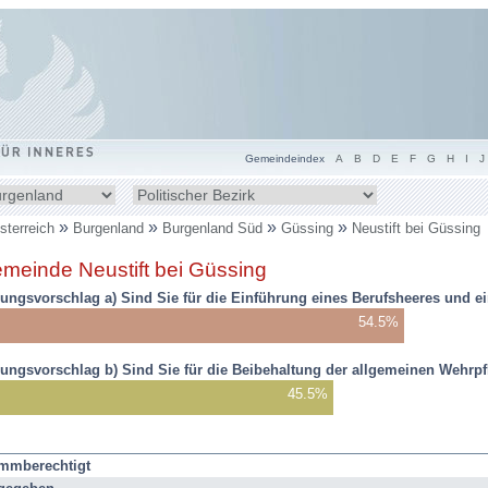
Gemeindeindex
A
B
D
E
F
G
H
I
J
ndesland
Bezirk
hlen
wählen
»
»
»
»
sterreich
Burgenland
Burgenland Süd
Güssing
Neustift bei Güssing
inden
meinde Neustift bei Güssing
h
r:
ungsvorschlag a) Sind Sie für die Einführung eines Berufsheeres und ein
54.5%
ungsvorschlag b) Sind Sie für die Beibehaltung der allgemeinen Wehrpfl
45.5%
ragungsergebnis
immberechtigt
3: