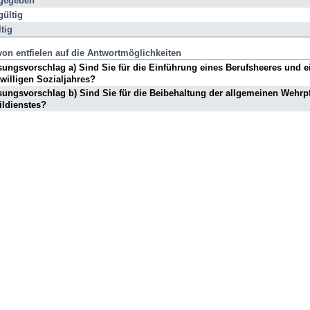
gegeben
mmen,
ültig
zente
tig
on entfielen auf die Antwortmöglichkeiten
ungsvorschlag a) Sind Sie für die Einführung eines Berufsheeres und e
iwilligen Sozialjahres?
ungsvorschlag b) Sind Sie für die Beibehaltung der allgemeinen Wehrpf
ildienstes?