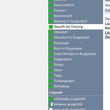
Ab
Sti
Kleinmürbisch
Ung
Pro
Gül
Kukmirn
Moschendorf
Dav
Neuberg im Burgenland
Lös
Neustift bei Güssing
fre
Olbendorf
Lös
Ziv
Ollersdorf im Burgenland
Rauchwart
Rohr im Burgenland
Sankt Michael im Burgenland
Stegersbach
Stinatz
Strem
Tobaj
Tschanigraben
Wörterberg
Legende
vollständig ausgezählt
teilweise ausgezählt
noch nicht ausgezählt