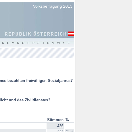
Volksbefragung 2013
K
L
M
N
O
P
R
S
T
U
V
W
Y
Z
es bezahlten freiwilligen Sozialjahres?
icht und des Zivildienstes?
Stimmen
%
436