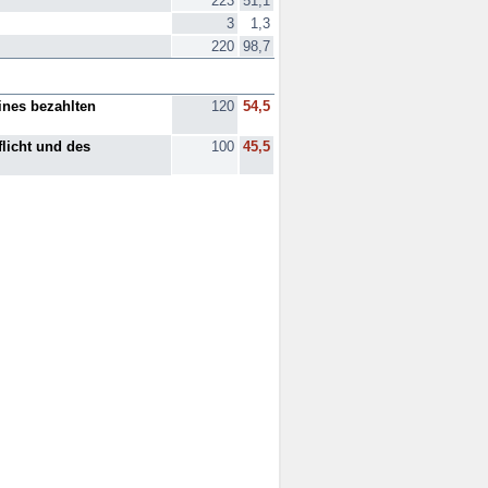
223
51,1
3
1,3
220
98,7
ines bezahlten
120
54,5
licht und des
100
45,5