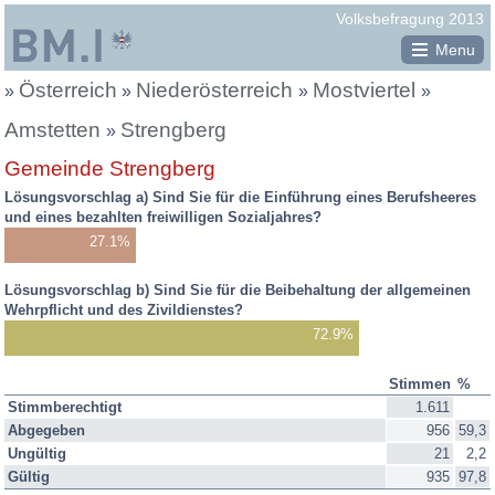
Republik
Volksbefragung 2013
Österreich
Menu
Österreich
Niederösterreich
Mostviertel
Sie
»
»
»
»
befinden
Amstetten
Strengberg
»
Gemeinde Strengberg
sich
Lösungsvorschlag a) Sind Sie für die Einführung eines Berufsheeres
hier:
und eines bezahlten freiwilligen Sozialjahres?
27.1%
Lösungsvorschlag b) Sind Sie für die Beibehaltung der allgemeinen
Wehrpflicht und des Zivildienstes?
72.9%
Stimmen
%
Befragungsergebnis
Stimmberechtigt
1.611
2013:
Abgegeben
956
59,3
Stimmen,
Ungültig
21
2,2
Prozente
Gültig
935
97,8