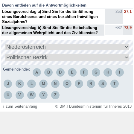
Davon entfielen auf die Antwortmöglichkeiten
Lösungsvorschlag a) Sind Sie für die Einführung
253
27,1
eines Berufsheeres und eines bezahlten freiwilligen
Sozialjahres?
Lösungsvorschlag b) Sind Sie für die Beibehaltung
682
72,9
der allgemeinen Wehrpflicht und des Zivildienstes?
Bundesland
wählen
Bezirk
wählen
Gemeindeindex
A
B
D
E
F
G
H
I
J
K
L
M
N
O
P
R
S
T
U
V
W
Y
Z
↑
zum Seitenanfang
© BM.I Bundesministerium für Inneres 2013