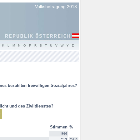
Volksbefragung 2013
K
L
M
N
O
P
R
S
T
U
V
W
Y
Z
es bezahlten freiwilligen Sozialjahres?
icht und des Zivildienstes?
%
Stimmen
%
944