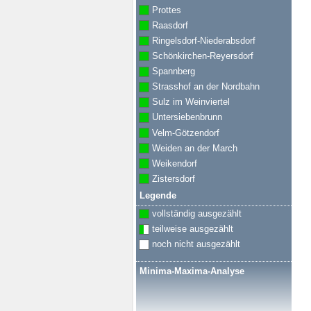
Prottes
Raasdorf
Ringelsdorf-Niederabsdorf
Schönkirchen-Reyersdorf
Spannberg
Strasshof an der Nordbahn
Sulz im Weinviertel
Untersiebenbrunn
Velm-Götzendorf
Weiden an der March
Weikendorf
Zistersdorf
Legende
vollständig ausgezählt
teilweise ausgezählt
noch nicht ausgezählt
Minima-Maxima-Analyse