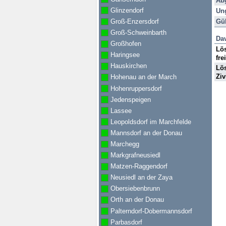
Ab
Sti
Glinzendorf
Ung
Pro
Gül
Groß-Enzersdorf
Groß-Schweinbarth
Dav
Großhofen
Lös
Haringsee
fre
Hauskirchen
Lös
Ziv
Hohenau an der March
Hohenruppersdorf
Jedenspeigen
Lassee
Leopoldsdorf im Marchfelde
Mannsdorf an der Donau
Marchegg
Markgrafneusiedl
Matzen-Raggendorf
Neusiedl an der Zaya
Obersiebenbrunn
Orth an der Donau
Palterndorf-Dobermannsdorf
Parbasdorf