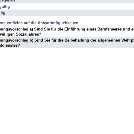
gegeben
mmen,
ültig
zente
tig
on entfielen auf die Antwortmöglichkeiten
ungsvorschlag a) Sind Sie für die Einführung eines Berufsheeres und e
iwilligen Sozialjahres?
ungsvorschlag b) Sind Sie für die Beibehaltung der allgemeinen Wehrpf
ildienstes?