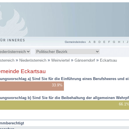
Gemeindeindex
A
B
D
E
F
G
H
I
J
ndesland
Bezirk
hlen
wählen
»
»
»
»
sterreich
Niederösterreich
Weinviertel
Gänserndorf
Eckartsau
inden
meinde Eckartsau
h
r:
ungsvorschlag a) Sind Sie für die Einführung eines Berufsheeres und ein
33.9%
ungsvorschlag b) Sind Sie für die Beibehaltung der allgemeinen Wehrpfl
66.1
ragungsergebnis
immberechtigt
3: