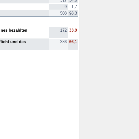
517
54,8
9
1,7
508
98,3
ines bezahlten
172
33,9
licht und des
336
66,1