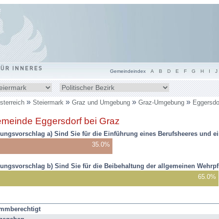
Gemeindeindex
A
B
D
E
F
G
H
I
J
ndesland
Bezirk
hlen
wählen
»
»
»
»
sterreich
Steiermark
Graz und Umgebung
Graz-Umgebung
Eggersdo
inden
meinde Eggersdorf bei Graz
h
r:
ungsvorschlag a) Sind Sie für die Einführung eines Berufsheeres und ein
35.0%
ungsvorschlag b) Sind Sie für die Beibehaltung der allgemeinen Wehrpfl
65.0%
ragungsergebnis
immberechtigt
3: