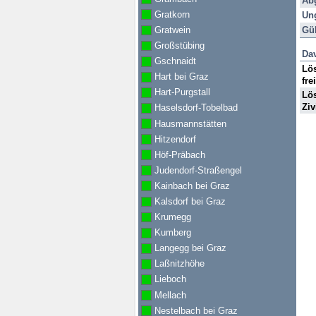
Ab
Sti
Gratkorn
Ung
Pro
Gül
Gratwein
Großstübing
Dav
Gschnaidt
Lös
Hart bei Graz
fre
Hart-Purgstall
Lös
Ziv
Haselsdorf-Tobelbad
Hausmannstätten
Hitzendorf
Höf-Präbach
Judendorf-Straßengel
Kainbach bei Graz
Kalsdorf bei Graz
Krumegg
Kumberg
Langegg bei Graz
Laßnitzhöhe
Lieboch
Mellach
Nestelbach bei Graz