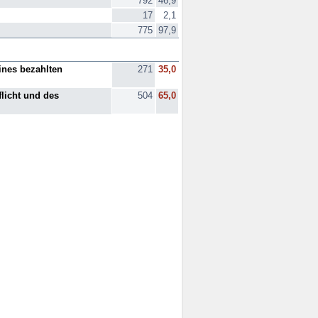
792
46,9
17
2,1
775
97,9
ines bezahlten
271
35,0
licht und des
504
65,0