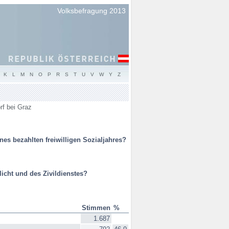
Volksbefragung 2013
K
L
M
N
O
P
R
S
T
U
V
W
Y
Z
rf bei Graz
es bezahlten freiwilligen Sozialjahres?
icht und des Zivildienstes?
Stimmen
%
1.687