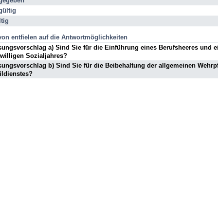
gegeben
mmen,
ültig
zente
tig
on entfielen auf die Antwortmöglichkeiten
ungsvorschlag a) Sind Sie für die Einführung eines Berufsheeres und e
iwilligen Sozialjahres?
ungsvorschlag b) Sind Sie für die Beibehaltung der allgemeinen Wehrpf
ildienstes?