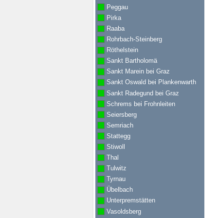
Peggau
Pirka
Raaba
Rohrbach-Steinberg
Röthelstein
Sankt Bartholomä
Sankt Marein bei Graz
Sankt Oswald bei Plankenwarth
Sankt Radegund bei Graz
Schrems bei Frohnleiten
Seiersberg
Semriach
Stattegg
Stiwoll
Thal
Tulwitz
Tyrnau
Übelbach
Unterpremstätten
Vasoldsberg