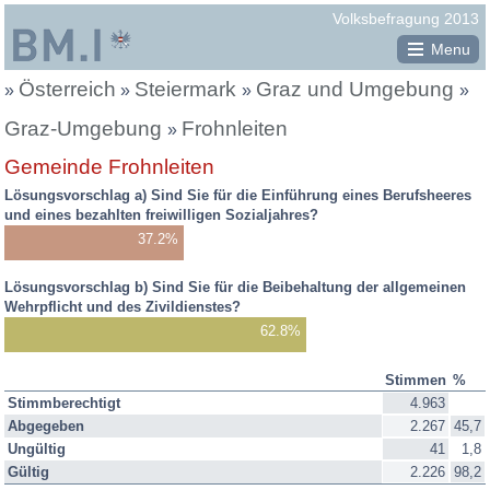
Republik
Volksbefragung 2013
Österreich
Menu
Österreich
Steiermark
Graz und Umgebung
Sie
»
»
»
»
befinden
Graz-Umgebung
Frohnleiten
»
Gemeinde Frohnleiten
sich
Lösungsvorschlag a) Sind Sie für die Einführung eines Berufsheeres
hier:
und eines bezahlten freiwilligen Sozialjahres?
37.2%
Lösungsvorschlag b) Sind Sie für die Beibehaltung der allgemeinen
Wehrpflicht und des Zivildienstes?
62.8%
Stimmen
%
Befragungsergebnis
Stimmberechtigt
4.963
2013:
Abgegeben
2.267
45,7
Stimmen,
Ungültig
41
1,8
Prozente
Gültig
2.226
98,2