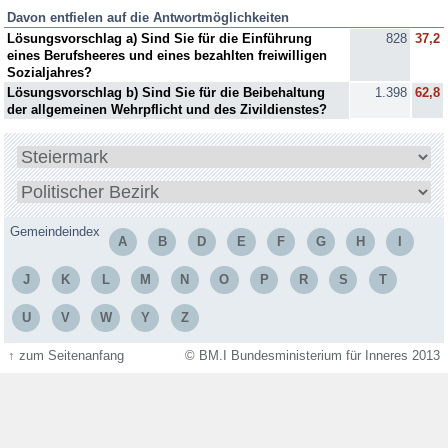
Davon entfielen auf die Antwortmöglichkeiten
Lösungsvorschlag a) Sind Sie für die Einführung
828
37,2
eines Berufsheeres und eines bezahlten freiwilligen
Sozialjahres?
Lösungsvorschlag b) Sind Sie für die Beibehaltung
1.398
62,8
der allgemeinen Wehrpflicht und des Zivildienstes?
Bundesland
wählen
Bezirk
wählen
Gemeindeindex
A
B
D
E
F
G
H
I
J
K
L
M
N
O
P
R
S
T
U
V
W
Y
Z
↑
zum Seitenanfang
© BM.I Bundesministerium für Inneres 2013