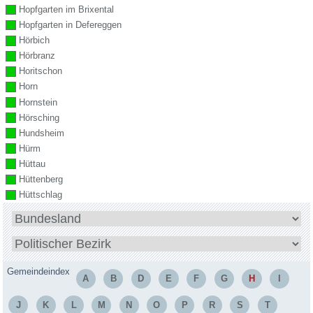
Hopfgarten im Brixental
Hopfgarten in Defereggen
Hörbich
Hörbranz
Horitschon
Horn
Hornstein
Hörsching
Hundsheim
Hürm
Hüttau
Hüttenberg
Hüttschlag
Bundesland
wählen
Bezirk
wählen
Gemeindeindex
A
B
D
E
F
G
H
I
J
K
L
M
N
O
P
R
S
T