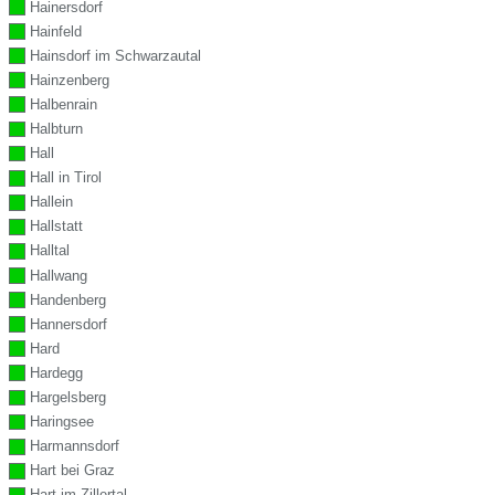
Hainersdorf
Hainfeld
Hainsdorf im Schwarzautal
Hainzenberg
Halbenrain
Halbturn
Hall
Hall in Tirol
Hallein
Hallstatt
Halltal
Hallwang
Handenberg
Hannersdorf
Hard
Hardegg
Hargelsberg
Haringsee
Harmannsdorf
Hart bei Graz
Hart im Zillertal