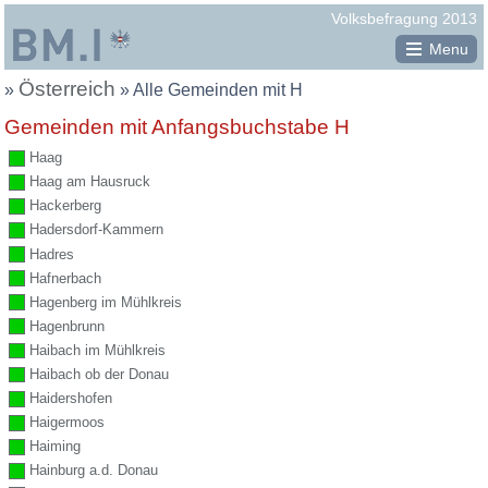
Republik
Volksbefragung 2013
Österreich
Menu
Österreich
Sie
»
»
Alle Gemeinden mit H
Gemeinden mit Anfangsbuchstabe H
befinden
Haag
sich
Haag am Hausruck
hier:
Hackerberg
Hadersdorf-Kammern
Hadres
Hafnerbach
Hagenberg im Mühlkreis
Hagenbrunn
Haibach im Mühlkreis
Haibach ob der Donau
Haidershofen
Haigermoos
Haiming
Hainburg a.d. Donau