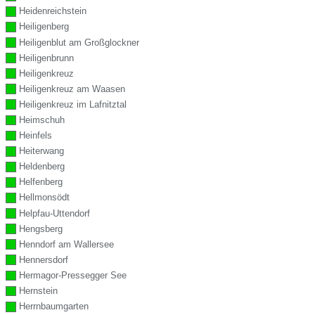
Heidenreichstein
Heiligenberg
Heiligenblut am Großglockner
Heiligenbrunn
Heiligenkreuz
Heiligenkreuz am Waasen
Heiligenkreuz im Lafnitztal
Heimschuh
Heinfels
Heiterwang
Heldenberg
Helfenberg
Hellmonsödt
Helpfau-Uttendorf
Hengsberg
Henndorf am Wallersee
Hennersdorf
Hermagor-Pressegger See
Hernstein
Herrnbaumgarten