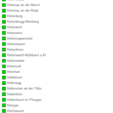
Hohenau an der March
Hohenau an der Raab
Hohenberg
Hohenbrugg-Weinberg
Hoheneich
Hohenems
Hohenruppersdorf
Hohentauern
Hohenthurn
Hohenwarth-Mühlbach a.M.
Hohenweiler
Hohenzell
Höhnhart
Hollabrunn
Hollenegg
Hollenstein an der Ybbs
Hollenthon
Hollersbach im Pinzgau
Holzgau
Holzhausen