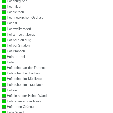
Hochburg-Ach
Hochfilzen
Hochleithen
Hochneukirchen-Gschaidt
Höchst
Hochwolkersdorf
Hof am Leithaberge
Hof bei Salzburg
Hof bei Straden
Höf-Präbach
Hofamt Priel
Höfen
Hofkirchen an der Trattnach
Hofkirchen bei Hartberg
Hofkirchen im Mühlkreis
Hofkirchen im Traunkreis
Höflein
Höflein an der Hohen Wand
Hofstätten an der Raab
Hofstetten-Grünau
Hohe Wand