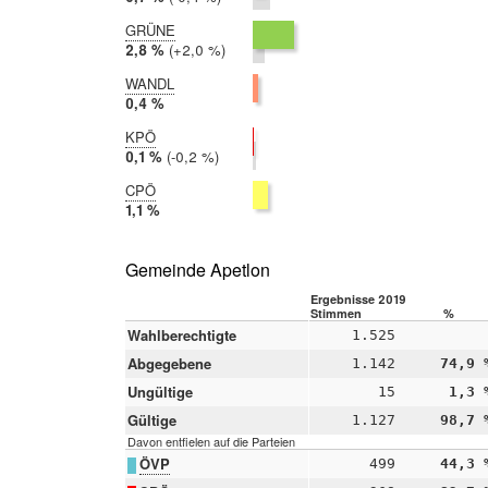
2017:
1,2 %
GRÜNE
2019:
2,8 %
Differenz:
+2,0 %
2017:
0,8 %
WANDL
2019:
0,4 %
2017:
KPÖ
nicht
2019:
0,1 %
Differenz:
-0,2 %
teilgenommen
2017:
0,2 %
CPÖ
2019:
1,1 %
2017:
nicht
teilgenommen
Gemeinde Apetlon
Ergebnisse 2019
Stimmen
%
Wahlberechtigte
1.525
Abgegebene
1.142
74,9 
Ungültige
15
1,3 
Gültige
1.127
98,7 
Davon entfielen auf die Parteien
ÖVP
499
44,3 