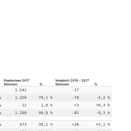
Ergebnisse 2017
Vergleich 2019 – 2017
Stimmen
%
Stimmen
%
1.542
-17
%
1.220
79,1 %
-78
-4,2 %
%
12
1,0 %
+3
+0,3 %
%
1.208
99,0 %
-81
-0,3 %
%
473
39,2 %
+26
+5,1 %