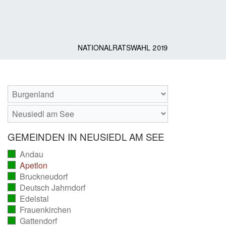
NATIONALRATSWAHL 2019
GEMEINDEN IN NEUSIEDL AM SEE
Andau
(vollständig
Apetlon
ausgezählt)
(vollständig
Bruckneudorf
ausgezählt)
(vollständig
Deutsch Jahrndorf
ausgezählt)
(vollständig
Edelstal
ausgezählt)
(vollständig
Frauenkirchen
ausgezählt)
(vollständig
Gattendorf
ausgezählt)
(vollständig