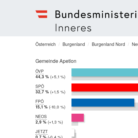
Bundesministerium
für
Sie
Österreich
Burgenland
Burgenland Nord
Ne
Inneres
befinden
Menu
sich
Gemeinde Apetlon
hier:
ÖVP
2019:
44,3 %
Differenz:
+5,1 %
2017:
39,2 %
SPÖ
2019:
32,7 %
Differenz:
+1,5 %
2017:
31,1 %
FPÖ
2019:
15,1 %
Differenz:
-10,0 %
2017:
25,1 %
NEOS
2019:
2,9 %
Differenz:
+1,3 %
2017:
1,7 %
JETZT
2019:
0,7 %
Differenz:
-0,4 %