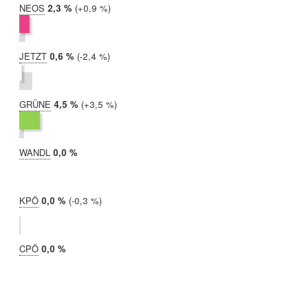
NEOS
2019:
2,3 %
Differenz:
+0,9 %
2017:
1,3 %
JETZT
2019:
0,6 %
Differenz:
-2,4 %
2017:
2,9 %
GRÜNE
2019:
4,5 %
Differenz:
+3,5 %
2017:
1,1 %
WANDL
2019:
0,0 %
2017:
nicht
teilgenommen
KPÖ
2019:
0,0 %
Differenz:
-0,3 %
2017:
0,3 %
CPÖ
2019:
0,0 %
2017:
nicht
teilgenommen