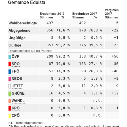
Gemeinde Edelstal
Vergleich 2019
Ergebnisse 2019
Ergebnisse 2017
2017
Stimmen
%
Stimmen
%
Stimmen
Wahlberechtigte
497
492
+5
Abgegebene
356
71,6 %
378
76,8 %
-22
-
Ungültige
3
0,8 %
2
0,5 %
+1
+
Gültige
353
99,2 %
376
99,5 %
-23
-
Davon entfielen auf die Parteien
ÖVP
209
59,2 %
153
40,7 %
+56
+1
SPÖ
67
19,0 %
103
27,4 %
-36
-
FPÖ
51
14,4 %
99
26,3 %
-48
-1
NEOS
8
2,3 %
5
1,3 %
+3
+
JETZT
2
0,6 %
11
2,9 %
-9
-
GRÜNE
16
4,5 %
4
1,1 %
+12
+
WANDL
0
0,0 %
n.t.
KPÖ
0
0,0 %
1
0,3 %
-1
-
CPÖ
0
0,0 %
n.t.
n.t. – nicht teilgenommen
Alle Prozentwerte sind auf eine Kommastelle gerundet, wodurch sich Ungenauigkeiten 