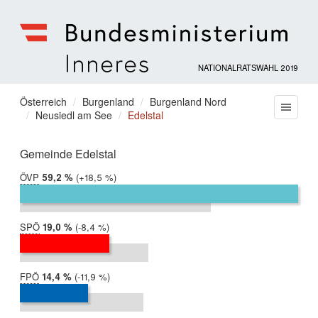
NATIONALRATSWAHL 2019
Bundesministerium
für
Sie
Österreich
Burgenland
Burgenland Nord
Menu
Inneres
Neusiedl am See
Edelstal
befinden
sich
hier:
Gemeinde Edelstal
ÖVP
2019:
59,2 %
Differenz:
+18,5 %
2017:
40,7 %
SPÖ
2019:
19,0 %
Differenz:
-8,4 %
2017:
27,4 %
FPÖ
2019:
14,4 %
Differenz:
-11,9 %
2017:
26,3 %