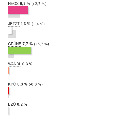
NEOS
2019:
6,8 %
Differenz:
+2,7 %
2017:
4,0 %
JETZT
2019:
1,3 %
Differenz:
-1,4 %
2017:
2,6 %
GRÜNE
2019:
7,7 %
Differenz:
+5,7 %
2017:
2,0 %
WANDL
2019:
0,3 %
2017:
nicht
teilgenommen
KPÖ
2019:
0,3 %
Differenz:
-0,0 %
2017:
0,4 %
BZÖ
2019:
0,2 %
2017:
nicht
teilgenommen