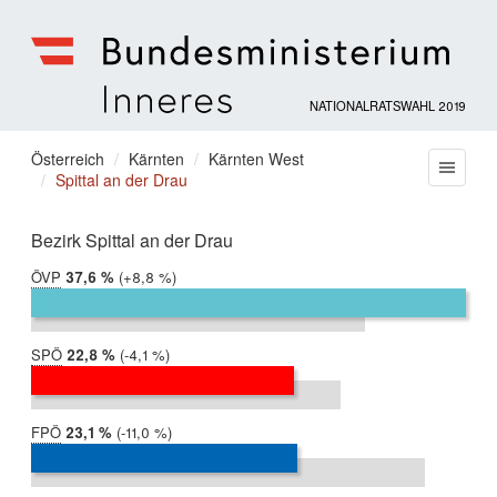
NATIONALRATSWAHL 2019
Bundesministerium
für
Sie
Österreich
Kärnten
Kärnten West
Menu
Inneres
Spittal an der Drau
befinden
sich
hier:
Bezirk Spittal an der Drau
ÖVP
2019:
37,6 %
Differenz:
+8,8 %
2017:
28,9 %
SPÖ
2019:
22,8 %
Differenz:
-4,1 %
2017:
26,8 %
FPÖ
2019:
23,1 %
Differenz:
-11,0 %
2017:
34,1 %