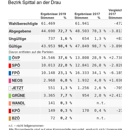
Bezirk Spittal an der Drau
Vergleich 201
Ergebnisse 2019
Ergebnisse 2017
2017
Stimmen
%
Stimmen
%
Stimmen
Wahlberechtigte
61.469
61.941
-472
Abgegebene
44.690
72,7 %
48.503
78,3 %
-3.813
Ungültige
737
1,6 %
654
1,3 %
+83
Gültige
43.953
98,4 %
47.849
98,7 %
-3.896
Davon entfielen auf die Parteien
ÖVP
16.546
37,6 %
13.808
28,9 %
+2.738
SPÖ
10.013
22,8 %
12.841
26,8 %
-2.828
FPÖ
10.148
23,1 %
16.333
34,1 %
-6.185
-
NEOS
2.968
6,8 %
1.932
4,0 %
+1.036
JETZT
551
1,3 %
1.256
2,6 %
-705
GRÜNE
3.365
7,7 %
954
2,0 %
+2.411
WANDL
141
0,3 %
n.t.
KPÖ
149
0,3 %
170
0,4 %
-21
BZÖ
72
0,2 %
n.t.
n.t. – nicht teilgenommen
Alle Prozentwerte sind auf eine Kommastelle gerundet, wodurch sich Ungenauigkeiten 