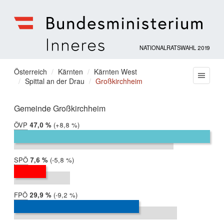
NATIONALRATSWAHL 2019
Bundesministerium
für
Sie
Österreich
Kärnten
Kärnten West
Menu
Inneres
Spittal an der Drau
Großkirchheim
befinden
sich
hier:
Gemeinde Großkirchheim
ÖVP
2019:
47,0 %
Differenz:
+8,8 %
2017:
38,2 %
SPÖ
2019:
7,6 %
Differenz:
-5,8 %
2017:
13,5 %
FPÖ
2019:
29,9 %
Differenz:
-9,2 %
2017:
39,1 %