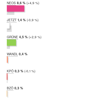
NEOS
2019:
8,6 %
Differenz:
+4,9 %
2017:
3,7 %
JETZT
2019:
1,4 %
Differenz:
-0,9 %
2017:
2,4 %
GRÜNE
2019:
4,5 %
Differenz:
+2,9 %
2017:
1,6 %
WANDL
2019:
0,4 %
2017:
nicht
teilgenommen
KPÖ
2019:
0,3 %
Differenz:
-0,1 %
2017:
0,4 %
BZÖ
2019:
0,3 %
2017:
nicht
teilgenommen