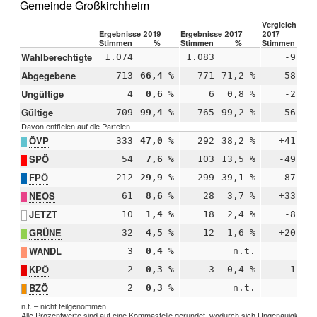
Gemeinde Großkirchheim
Vergleich 2019
Ergebnisse 2019
Ergebnisse 2017
2017
Stimmen
%
Stimmen
%
Stimmen
Wahlberechtigte
1.074
1.083
-9
Abgegebene
713
66,4 %
771
71,2 %
-58
-4
Ungültige
4
0,6 %
6
0,8 %
-2
-0
Gültige
709
99,4 %
765
99,2 %
-56
+0
Davon entfielen auf die Parteien
ÖVP
333
47,0 %
292
38,2 %
+41
+8
SPÖ
54
7,6 %
103
13,5 %
-49
-5
FPÖ
212
29,9 %
299
39,1 %
-87
-9
NEOS
61
8,6 %
28
3,7 %
+33
+4
JETZT
10
1,4 %
18
2,4 %
-8
-0
GRÜNE
32
4,5 %
12
1,6 %
+20
+2
WANDL
3
0,4 %
n.t.
KPÖ
2
0,3 %
3
0,4 %
-1
-0
BZÖ
2
0,3 %
n.t.
n.t. – nicht teilgenommen
Alle Prozentwerte sind auf eine Kommastelle gerundet, wodurch sich Ungenauigkeiten 