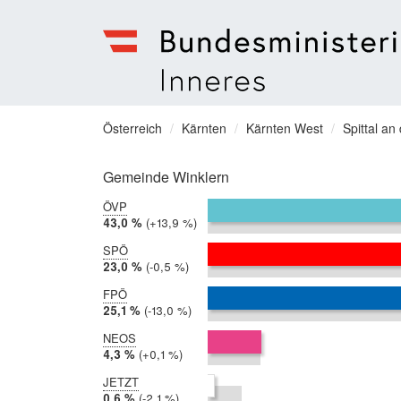
Bundesministerium
für
Sie
Österreich
Kärnten
Kärnten West
Spittal an
Inneres
befinden
Menu
sich
Gemeinde Winklern
hier:
ÖVP
2019:
43,0 %
Differenz:
+13,9 %
2017:
29,2 %
SPÖ
2019:
23,0 %
Differenz:
-0,5 %
2017:
23,6 %
FPÖ
2019:
25,1 %
Differenz:
-13,0 %
2017:
38,1 %
NEOS
2019:
4,3 %
Differenz:
+0,1 %
2017:
4,2 %
JETZT
2019:
0,6 %
Differenz:
-2,1 %