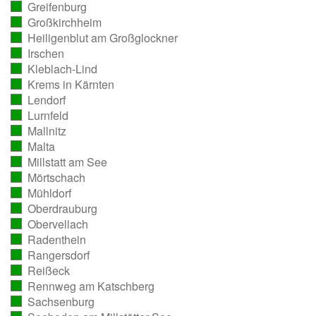
Greifenburg
ausgezählt)
(vollständig
Großkirchheim
ausgezählt)
(vollständig
Heiligenblut am Großglockner
ausgezählt)
(vollständig
Irschen
ausgezählt)
(vollständig
Kleblach-Lind
ausgezählt)
(vollständig
Krems in Kärnten
ausgezählt)
(vollständig
Lendorf
ausgezählt)
(vollständig
Lurnfeld
ausgezählt)
(vollständig
Mallnitz
ausgezählt)
(vollständig
Malta
ausgezählt)
(vollständig
Millstatt am See
ausgezählt)
(vollständig
Mörtschach
ausgezählt)
(vollständig
Mühldorf
ausgezählt)
(vollständig
Oberdrauburg
ausgezählt)
(vollständig
Obervellach
ausgezählt)
(vollständig
Radenthein
ausgezählt)
(vollständig
Rangersdorf
ausgezählt)
(vollständig
Reißeck
ausgezählt)
(vollständig
Rennweg am Katschberg
ausgezählt)
(vollständig
Sachsenburg
ausgezählt)
(vollständig