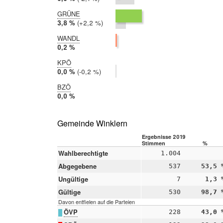
2017:
2,7 %
GRÜNE
2019:
3,8 %
Differenz:
+2,2 %
2017:
1,5 %
WANDL
2019:
0,2 %
2017:
KPÖ
nicht
2019:
0,0 %
Differenz:
-0,2 %
teilgenommen
2017:
0,2 %
BZÖ
2019:
0,0 %
2017:
nicht
teilgenommen
Gemeinde Winklern
Ergebnisse 2019
Stimmen
%
Wahlberechtigte
1.004
Abgegebene
537
53,5 
Ungültige
7
1,3 
Gültige
530
98,7 
Davon entfielen auf die Parteien
ÖVP
228
43,0 