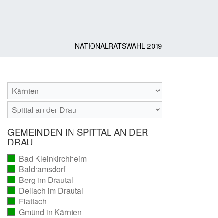
NATIONALRATSWAHL 2019
GEMEINDEN IN SPITTAL AN DER
DRAU
Bad Kleinkirchheim
(vollständig
Baldramsdorf
ausgezählt)
(vollständig
Berg im Drautal
ausgezählt)
(vollständig
Dellach im Drautal
ausgezählt)
(vollständig
Flattach
ausgezählt)
(vollständig
Gmünd in Kärnten
ausgezählt)
(vollständig