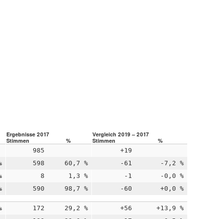
Ergebnisse 2017
Vergleich 2019 – 2017
Stimmen
%
Stimmen
%
985
+19
%
598
60,7 %
-61
-7,2 %
%
8
1,3 %
-1
-0,0 %
%
590
98,7 %
-60
+0,0 %
%
172
29,2 %
+56
+13,9 %