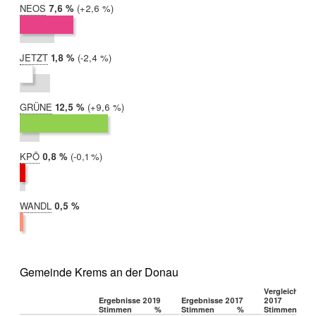
NEOS
2019:
7,6 %
Differenz:
+2,6 %
2017:
4,9 %
JETZT
2019:
1,8 %
Differenz:
-2,4 %
2017:
4,3 %
GRÜNE
2019:
12,5 %
Differenz:
+9,6 %
2017:
2,8 %
KPÖ
2019:
0,8 %
Differenz:
-0,1 %
2017:
0,8 %
WANDL
2019:
0,5 %
2017:
nicht
teilgenommen
Gemeinde Krems an der Donau
Vergleich 201
Ergebnisse 2019
Ergebnisse 2017
2017
Stimmen
%
Stimmen
%
Stimmen