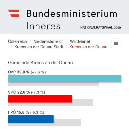
NATIONALRATSWAHL 2019
Bundesministerium
für
Sie
Österreich
Niederösterreich
Waldviertel
Menu
Inneres
Krems an der Donau Stadt
Krems an der Donau
befinden
sich
hier:
Gemeinde Krems an der Donau
ÖVP
2019:
39,0 %
Differenz:
+7,6 %
2017:
31,4 %
SPÖ
2019:
22,0 %
Differenz:
-7,3 %
2017:
29,3 %
FPÖ
2019:
15,8 %
Differenz:
-9,3 %
2017:
25,1 %