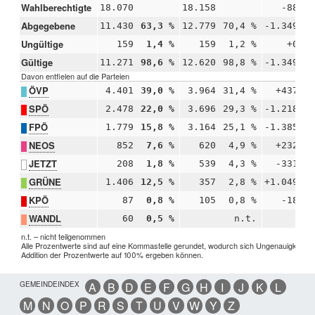
Wahlberechtigte
18.070
18.158
-88
Abgegebene
11.430
63,3 %
12.779
70,4 %
-1.349
-
Ungültige
159
1,4 %
159
1,2 %
+0
+
Gültige
11.271
98,6 %
12.620
98,8 %
-1.349
-
Davon entfielen auf die Parteien
ÖVP
4.401
39,0 %
3.964
31,4 %
+437
+
SPÖ
2.478
22,0 %
3.696
29,3 %
-1.218
-
FPÖ
1.779
15,8 %
3.164
25,1 %
-1.385
-
NEOS
852
7,6 %
620
4,9 %
+232
+
JETZT
208
1,8 %
539
4,3 %
-331
-
GRÜNE
1.406
12,5 %
357
2,8 %
+1.049
+
KPÖ
87
0,8 %
105
0,8 %
-18
-
WANDL
60
0,5 %
n.t.
n.t. – nicht teilgenommen
Alle Prozentwerte sind auf eine Kommastelle gerundet, wodurch sich Ungenauigkeiten 
Addition der Prozentwerte auf 100% ergeben können.
GEMEINDEINDEX
A
B
D
E
F
G
H
I
J
K
L
M
N
O
P
R
S
T
U
V
W
Y
Z