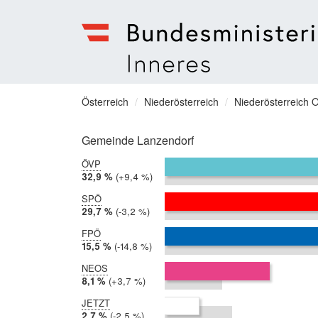
Bundesministerium
für
Sie
Österreich
Niederösterreich
Niederösterreich O
Inneres
befinden
Menu
sich
Gemeinde Lanzendorf
hier:
ÖVP
2019:
32,9 %
Differenz:
+9,4 %
2017:
23,5 %
SPÖ
2019:
29,7 %
Differenz:
-3,2 %
2017:
32,9 %
FPÖ
2019:
15,5 %
Differenz:
-14,8 %
2017:
30,3 %
NEOS
2019:
8,1 %
Differenz:
+3,7 %
2017:
4,4 %
JETZT
2019:
2,7 %
Differenz:
-2,5 %