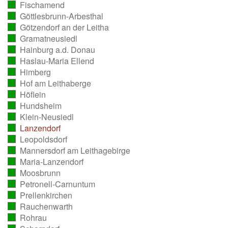
Fischamend
ausgezählt)
(vollständig
Göttlesbrunn-Arbesthal
ausgezählt)
(vollständig
Götzendorf an der Leitha
ausgezählt)
(vollständig
Gramatneusiedl
ausgezählt)
(vollständig
Hainburg a.d. Donau
ausgezählt)
(vollständig
Haslau-Maria Ellend
ausgezählt)
(vollständig
Himberg
ausgezählt)
(vollständig
Hof am Leithaberge
ausgezählt)
(vollständig
Höflein
ausgezählt)
(vollständig
Hundsheim
ausgezählt)
(vollständig
Klein-Neusiedl
ausgezählt)
(vollständig
Lanzendorf
ausgezählt)
(vollständig
Leopoldsdorf
ausgezählt)
(vollständig
Mannersdorf am Leithagebirge
ausgezählt)
(vollständig
Maria-Lanzendorf
ausgezählt)
(vollständig
Moosbrunn
ausgezählt)
(vollständig
Petronell-Carnuntum
ausgezählt)
(vollständig
Prellenkirchen
ausgezählt)
(vollständig
Rauchenwarth
ausgezählt)
(vollständig
Rohrau
ausgezählt)
(vollständig