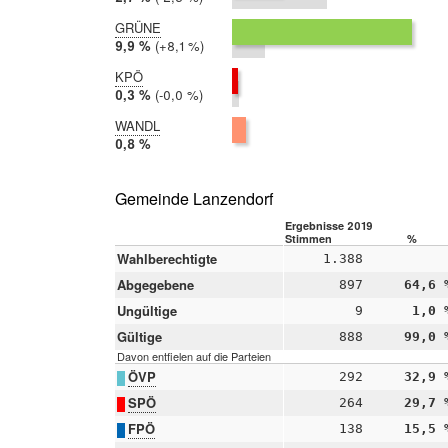
2017:
5,2 %
GRÜNE
2019:
9,9 %
Differenz:
+8,1 %
2017:
1,8 %
KPÖ
2019:
0,3 %
Differenz:
-0,0 %
2017:
0,4 %
WANDL
2019:
0,8 %
2017:
nicht
teilgenommen
Gemeinde Lanzendorf
Ergebnisse 2019
Stimmen
%
Wahlberechtigte
1.388
Abgegebene
897
64,6 
Ungültige
9
1,0 
Gültige
888
99,0 
Davon entfielen auf die Parteien
ÖVP
292
32,9 
SPÖ
264
29,7 
FPÖ
138
15,5 