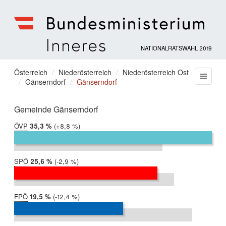
NATIONALRATSWAHL 2019
Bundesministerium
für
Sie
Österreich
Niederösterreich
Niederösterreich Ost
Menu
Inneres
Gänserndorf
Gänserndorf
befinden
sich
hier:
Gemeinde Gänserndorf
ÖVP
2019:
35,3 %
Differenz:
+8,8 %
2017:
26,5 %
SPÖ
2019:
25,6 %
Differenz:
-2,9 %
2017:
28,6 %
FPÖ
2019:
19,5 %
Differenz:
-12,4 %
2017:
31,8 %