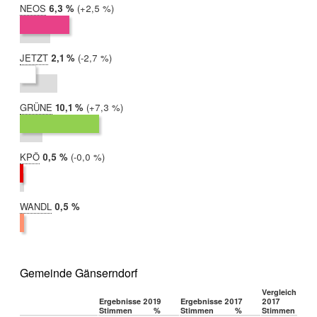
NEOS
2019:
6,3 %
Differenz:
+2,5 %
2017:
3,9 %
JETZT
2019:
2,1 %
Differenz:
-2,7 %
2017:
4,8 %
GRÜNE
2019:
10,1 %
Differenz:
+7,3 %
2017:
2,9 %
KPÖ
2019:
0,5 %
Differenz:
-0,0 %
2017:
0,5 %
WANDL
2019:
0,5 %
2017:
nicht
teilgenommen
Gemeinde Gänserndorf
Vergleich 2019
Ergebnisse 2019
Ergebnisse 2017
2017
Stimmen
%
Stimmen
%
Stimmen