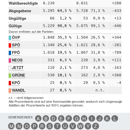
Wahlberechtigte
8.239
8.031
+208
Abgegebene
5.295
64,3 %
5.728
71,3 %
-433
-
Ungültige
66
1,2 %
53
0,9 %
+13
+
Gültige
5.229
98,8 %
5.675
99,1 %
-446
-
Davon entfielen auf die Parteien
ÖVP
1.848
35,3 %
1.504
26,5 %
+344
+
SPÖ
1.340
25,6 %
1.621
28,6 %
-281
-
FPÖ
1.018
19,5 %
1.807
31,8 %
-789
-1
NEOS
331
6,3 %
220
3,9 %
+111
+
JETZT
110
2,1 %
273
4,8 %
-163
-
GRÜNE
530
10,1 %
162
2,9 %
+368
+
KPÖ
25
0,5 %
29
0,5 %
-4
-
WANDL
27
0,5 %
n.t.
n.t. – nicht teilgenommen
Alle Prozentwerte sind auf eine Kommastelle gerundet, wodurch sich Ungenauigkeiten 
Addition der Prozentwerte auf 100% ergeben können.
GEMEINDEINDEX
A
B
D
E
F
G
H
I
J
K
L
M
N
O
P
R
S
T
U
V
W
Y
Z