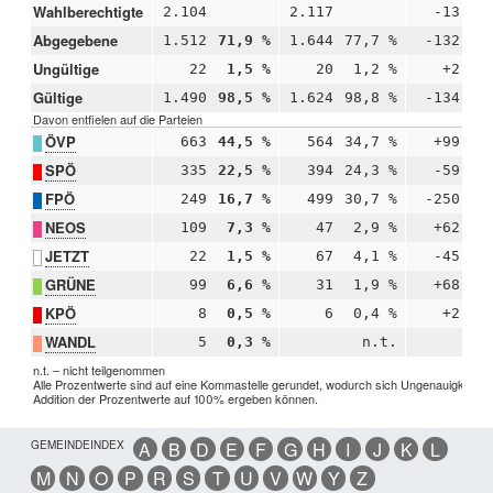
Wahlberechtigte
2.104
2.117
-13
Abgegebene
1.512
71,9 %
1.644
77,7 %
-132
-
Ungültige
22
1,5 %
20
1,2 %
+2
+
Gültige
1.490
98,5 %
1.624
98,8 %
-134
-
Davon entfielen auf die Parteien
ÖVP
663
44,5 %
564
34,7 %
+99
+
SPÖ
335
22,5 %
394
24,3 %
-59
-
FPÖ
249
16,7 %
499
30,7 %
-250
-1
NEOS
109
7,3 %
47
2,9 %
+62
+
JETZT
22
1,5 %
67
4,1 %
-45
-
GRÜNE
99
6,6 %
31
1,9 %
+68
+
KPÖ
8
0,5 %
6
0,4 %
+2
+
WANDL
5
0,3 %
n.t.
n.t. – nicht teilgenommen
Alle Prozentwerte sind auf eine Kommastelle gerundet, wodurch sich Ungenauigkeiten 
Addition der Prozentwerte auf 100% ergeben können.
GEMEINDEINDEX
A
B
D
E
F
G
H
I
J
K
L
M
N
O
P
R
S
T
U
V
W
Y
Z