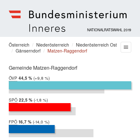
NATIONALRATSWAHL 2019
Bundesministerium
für
Sie
Österreich
Niederösterreich
Niederösterreich Ost
Menu
Inneres
Gänserndorf
Matzen-Raggendorf
befinden
sich
hier:
Gemeinde Matzen-Raggendorf
ÖVP
2019:
44,5 %
Differenz:
+9,8 %
2017:
34,7 %
SPÖ
2019:
22,5 %
Differenz:
-1,8 %
2017:
24,3 %
FPÖ
2019:
16,7 %
Differenz:
-14,0 %
2017:
30,7 %