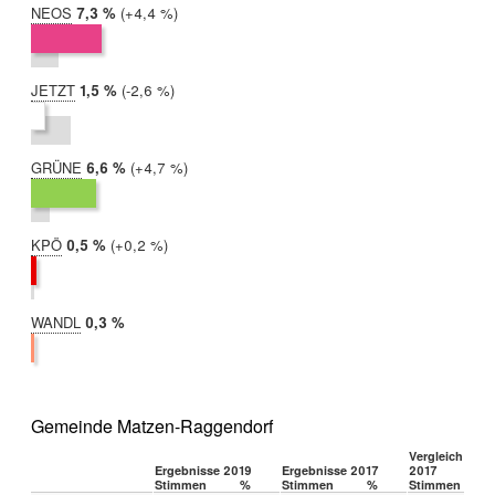
NEOS
2019:
7,3 %
Differenz:
+4,4 %
2017:
2,9 %
JETZT
2019:
1,5 %
Differenz:
-2,6 %
2017:
4,1 %
GRÜNE
2019:
6,6 %
Differenz:
+4,7 %
2017:
1,9 %
KPÖ
2019:
0,5 %
Differenz:
+0,2 %
2017:
0,4 %
WANDL
2019:
0,3 %
2017:
nicht
teilgenommen
Gemeinde Matzen-Raggendorf
Vergleich 2019
Ergebnisse 2019
Ergebnisse 2017
2017
Stimmen
%
Stimmen
%
Stimmen