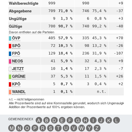
Wahlberechtigte
999
990
+9
Abgegebene
709
71,0 %
746
75,4 %
-37
-
Ungültige
9
1,3 %
6
0,8 %
+3
+
Gültige
700
98,7 %
740
99,2 %
-40
-
Davon entfielen auf die Parteien
ÖVP
405
57,9 %
335
45,3 %
+70
+1
SPÖ
72
10,3 %
98
13,2 %
-26
-
FPÖ
129
18,4 %
236
31,9 %
-107
-1
NEOS
41
5,9 %
32
4,3 %
+9
+
JETZT
10
1,4 %
17
2,3 %
-7
-
GRÜNE
37
5,3 %
11
1,5 %
+26
+
KPÖ
5
0,7 %
3
0,4 %
+2
+
WANDL
1
0,1 %
n.t.
n.t. – nicht teilgenommen
Alle Prozentwerte sind auf eine Kommastelle gerundet, wodurch sich Ungenauigkeiten 
Addition der Prozentwerte auf 100% ergeben können.
GEMEINDEINDEX
A
B
D
E
F
G
H
I
J
K
L
M
N
O
P
R
S
T
U
V
W
Y
Z