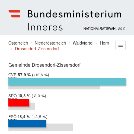
NATIONALRATSWAHL 2019
Bundesministerium
für
Sie
Österreich
Niederösterreich
Waldviertel
Horn
Menu
Inneres
Drosendorf-Zissersdorf
befinden
sich
hier:
Gemeinde Drosendorf-Zissersdorf
ÖVP
2019:
57,9 %
Differenz:
+12,6 %
2017:
45,3 %
SPÖ
2019:
10,3 %
Differenz:
-3,0 %
2017:
13,2 %
FPÖ
2019:
18,4 %
Differenz:
-13,5 %
2017:
31,9 %