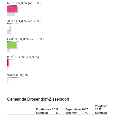
NEOS
2019:
5,9 %
Differenz:
+1,5 %
2017:
4,3 %
JETZT
2019:
1,4 %
Differenz:
-0,9 %
2017:
2,3 %
GRÜNE
2019:
5,3 %
Differenz:
+3,8 %
2017:
1,5 %
KPÖ
2019:
0,7 %
Differenz:
+0,3 %
2017:
0,4 %
WANDL
2019:
0,1 %
2017:
nicht
teilgenommen
Gemeinde Drosendorf-Zissersdorf
Vergleich 2019
Ergebnisse 2019
Ergebnisse 2017
2017
Stimmen
%
Stimmen
%
Stimmen