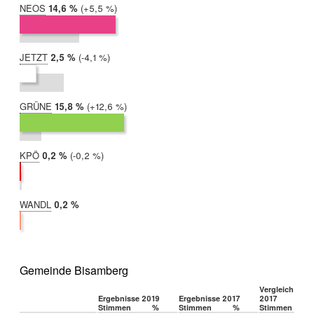
NEOS
2019:
14,6 %
Differenz:
+5,5 %
2017:
9,1 %
JETZT
2019:
2,5 %
Differenz:
-4,1 %
2017:
6,7 %
GRÜNE
2019:
15,8 %
Differenz:
+12,6 %
2017:
3,3 %
KPÖ
2019:
0,2 %
Differenz:
-0,2 %
2017:
0,4 %
WANDL
2019:
0,2 %
2017:
nicht
teilgenommen
Gemeinde Bisamberg
Vergleich 2019
Ergebnisse 2019
Ergebnisse 2017
2017
Stimmen
%
Stimmen
%
Stimmen