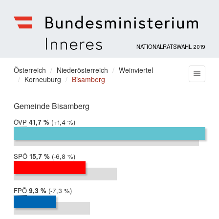
NATIONALRATSWAHL 2019
Bundesministerium
für
Sie
Österreich
Niederösterreich
Weinviertel
Menu
Inneres
Korneuburg
Bisamberg
befinden
sich
hier:
Gemeinde Bisamberg
ÖVP
2019:
41,7 %
Differenz:
+1,4 %
2017:
40,4 %
SPÖ
2019:
15,7 %
Differenz:
-6,8 %
2017:
22,5 %
FPÖ
2019:
9,3 %
Differenz:
-7,3 %
2017:
16,6 %