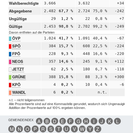
Wahlberechtigte
3.666
3.632
+34
Abgegebene
2.482
67,7 %
2.724
75,0 %
-242
-
Ungültige
29
1,2 %
22
0,8 %
+7
+
Gültige
2.453
98,8 %
2.702
99,2 %
-249
-
Davon entfielen auf die Parteien
ÖVP
1.024
41,7 %
1.091
40,4 %
-67
+
SPÖ
384
15,7 %
608
22,5 %
-224
-
FPÖ
228
9,3 %
448
16,6 %
-220
-
NEOS
357
14,6 %
245
9,1 %
+112
+
JETZT
62
2,5 %
180
6,7 %
-118
-
GRÜNE
388
15,8 %
88
3,3 %
+300
+1
KPÖ
4
0,2 %
10
0,4 %
-6
-
WANDL
6
0,2 %
n.t.
n.t. – nicht teilgenommen
Alle Prozentwerte sind auf eine Kommastelle gerundet, wodurch sich Ungenauigkeiten 
Addition der Prozentwerte auf 100% ergeben können.
GEMEINDEINDEX
A
B
D
E
F
G
H
I
J
K
L
M
N
O
P
R
S
T
U
V
W
Y
Z