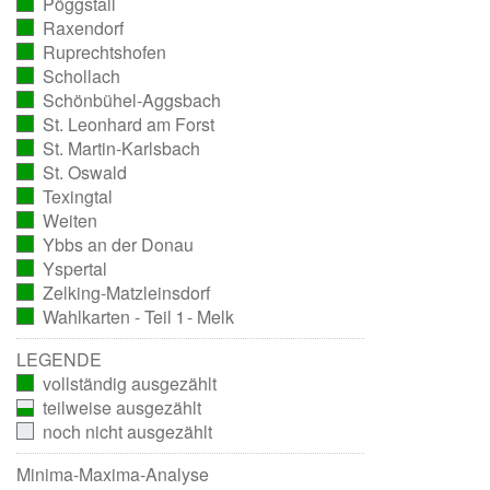
Pöggstall
ausgezählt)
(vollständig
Raxendorf
ausgezählt)
(vollständig
Ruprechtshofen
ausgezählt)
(vollständig
Schollach
ausgezählt)
(vollständig
Schönbühel-Aggsbach
ausgezählt)
(vollständig
St. Leonhard am Forst
ausgezählt)
(vollständig
St. Martin-Karlsbach
ausgezählt)
(vollständig
St. Oswald
ausgezählt)
(vollständig
Texingtal
ausgezählt)
(vollständig
Weiten
ausgezählt)
(vollständig
Ybbs an der Donau
ausgezählt)
(vollständig
Yspertal
ausgezählt)
(vollständig
Zelking-Matzleinsdorf
ausgezählt)
(vollständig
Wahlkarten - Teil 1 - Melk
ausgezählt)
(vollständig
ausgezählt)
LEGENDE
vollständig ausgezählt
teilweise ausgezählt
noch nicht ausgezählt
Minima-Maxima-Analyse