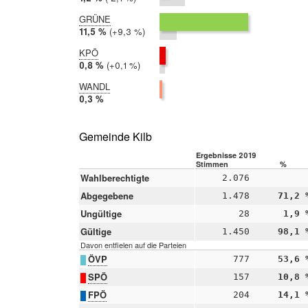
2017:
3,3 %
GRÜNE
2019:
11,5 %
Differenz:
+9,3 %
2017:
2,2 %
KPÖ
2019:
0,8 %
Differenz:
+0,1 %
2017:
0,7 %
WANDL
2019:
0,3 %
2017:
nicht
teilgenommen
Gemeinde Kilb
Ergebnisse 2019
Stimmen
%
Wahlberechtigte
2.076
Abgegebene
1.478
71,2 
Ungültige
28
1,9 
Gültige
1.450
98,1 
Davon entfielen auf die Parteien
ÖVP
777
53,6 
SPÖ
157
10,8 
FPÖ
204
14,1 