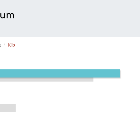
k
Kilb