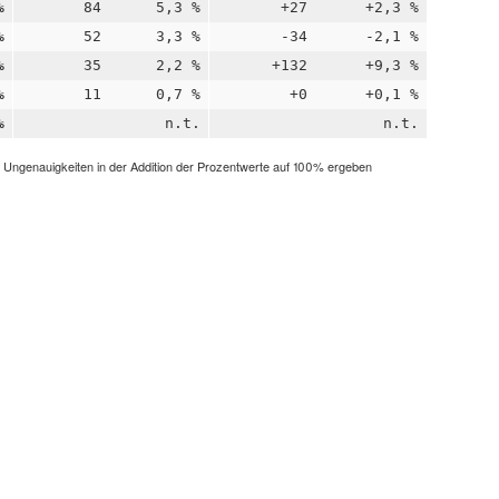
%
84
5,3 %
+27
+2,3 %
%
52
3,3 %
-34
-2,1 %
%
35
2,2 %
+132
+9,3 %
%
11
0,7 %
+0
+0,1 %
%
n.t.
n.t.
h Ungenauigkeiten in der Addition der Prozentwerte auf 100% ergeben