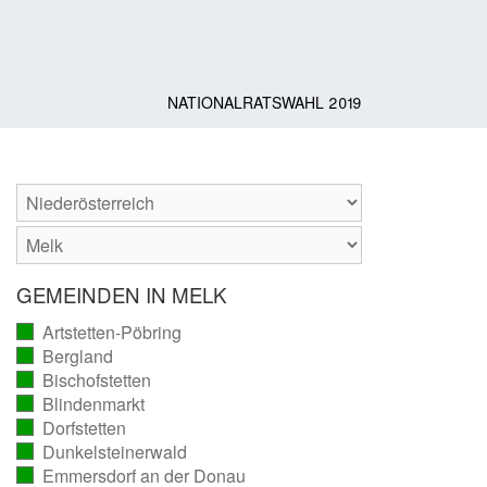
NATIONALRATSWAHL 2019
GEMEINDEN IN MELK
Artstetten-Pöbring
(vollständig
Bergland
ausgezählt)
(vollständig
Bischofstetten
ausgezählt)
(vollständig
Blindenmarkt
ausgezählt)
(vollständig
Dorfstetten
ausgezählt)
(vollständig
Dunkelsteinerwald
ausgezählt)
(vollständig
Emmersdorf an der Donau
ausgezählt)
(vollständig