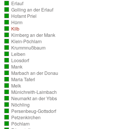
Erlauf
ausgezählt)
(vollständig
Golling an der Erlauf
ausgezählt)
(vollständig
Hofamt Priel
ausgezählt)
(vollständig
Hürm
ausgezählt)
(vollständig
Kilb
ausgezählt)
(vollständig
Kirnberg an der Mank
ausgezählt)
(vollständig
Klein-Pöchlarn
ausgezählt)
(vollständig
Krummnußbaum
ausgezählt)
(vollständig
Leiben
ausgezählt)
(vollständig
Loosdorf
ausgezählt)
(vollständig
Mank
ausgezählt)
(vollständig
Marbach an der Donau
ausgezählt)
(vollständig
Maria Taferl
ausgezählt)
(vollständig
Melk
ausgezählt)
(vollständig
Münichreith-Laimbach
ausgezählt)
(vollständig
Neumarkt an der Ybbs
ausgezählt)
(vollständig
Nöchling
ausgezählt)
(vollständig
Persenbeug-Gottsdorf
ausgezählt)
(vollständig
Petzenkirchen
ausgezählt)
(vollständig
Pöchlarn
ausgezählt)
(vollständig