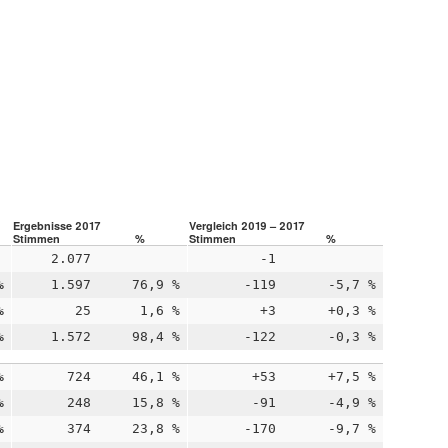
Ergebnisse 2017
Vergleich 2019 – 2017
Stimmen
%
Stimmen
%
2.077
-1
%
1.597
76,9 %
-119
-5,7 %
%
25
1,6 %
+3
+0,3 %
%
1.572
98,4 %
-122
-0,3 %
%
724
46,1 %
+53
+7,5 %
%
248
15,8 %
-91
-4,9 %
%
374
23,8 %
-170
-9,7 %