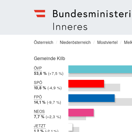
Bundesministerium
für
Sie
Österreich
Niederösterreich
Mostviertel
Mel
Inneres
befinden
Menu
sich
Gemeinde Kilb
hier:
ÖVP
2019:
53,6 %
Differenz:
+7,5 %
2017:
46,1 %
SPÖ
2019:
10,8 %
Differenz:
-4,9 %
2017:
15,8 %
FPÖ
2019:
14,1 %
Differenz:
-9,7 %
2017:
23,8 %
NEOS
2019:
7,7 %
Differenz:
+2,3 %
2017:
5,3 %
JETZT
2019:
1,2 %
Differenz:
-2,1 %