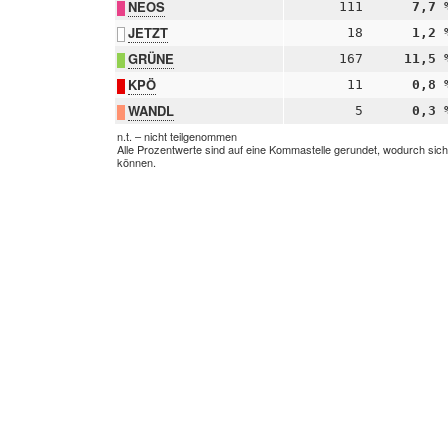
NEOS
111
7,7 
JETZT
18
1,2 
GRÜNE
167
11,5 
KPÖ
11
0,8 
WANDL
5
0,3 
n.t. – nicht teilgenommen
Alle Prozentwerte sind auf eine Kommastelle gerundet, wodurch sic
können.