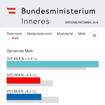
NATIONALRATSWAHL 2019
Bundesministerium
für
Sie
Österreich
Niederösterreich
Mostviertel
Melk
Menu
Inneres
Melk
befinden
sich
hier:
Gemeinde Melk
ÖVP
2019:
43,4 %
Differenz:
+5,8 %
2017:
37,6 %
SPÖ
2019:
15,9 %
Differenz:
-5,9 %
2017:
21,8 %
FPÖ
2019:
16,4 %
Differenz:
-8,3 %
2017:
24,7 %