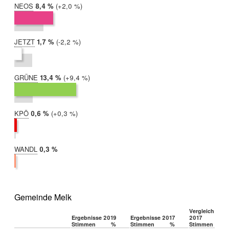
NEOS
2019:
8,4 %
Differenz:
+2,0 %
2017:
6,3 %
JETZT
2019:
1,7 %
Differenz:
-2,2 %
2017:
3,9 %
GRÜNE
2019:
13,4 %
Differenz:
+9,4 %
2017:
4,0 %
KPÖ
2019:
0,6 %
Differenz:
+0,3 %
2017:
0,3 %
WANDL
2019:
0,3 %
2017:
nicht
teilgenommen
Gemeinde Melk
Vergleich 2019
Ergebnisse 2019
Ergebnisse 2017
2017
Stimmen
%
Stimmen
%
Stimmen