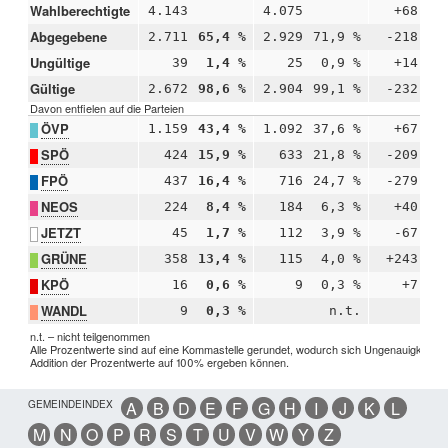
Wahlberechtigte
4.143
4.075
+68
Abgegebene
2.711
65,4 %
2.929
71,9 %
-218
-6
Ungültige
39
1,4 %
25
0,9 %
+14
+0
Gültige
2.672
98,6 %
2.904
99,1 %
-232
-0
Davon entfielen auf die Parteien
ÖVP
1.159
43,4 %
1.092
37,6 %
+67
+5
SPÖ
424
15,9 %
633
21,8 %
-209
-5
FPÖ
437
16,4 %
716
24,7 %
-279
-8
NEOS
224
8,4 %
184
6,3 %
+40
+2
JETZT
45
1,7 %
112
3,9 %
-67
-2
GRÜNE
358
13,4 %
115
4,0 %
+243
+9
KPÖ
16
0,6 %
9
0,3 %
+7
+0
WANDL
9
0,3 %
n.t.
n.t. – nicht teilgenommen
Alle Prozentwerte sind auf eine Kommastelle gerundet, wodurch sich Ungenauigkeiten 
Addition der Prozentwerte auf 100% ergeben können.
GEMEINDEINDEX
A
B
D
E
F
G
H
I
J
K
L
M
N
O
P
R
S
T
U
V
W
Y
Z