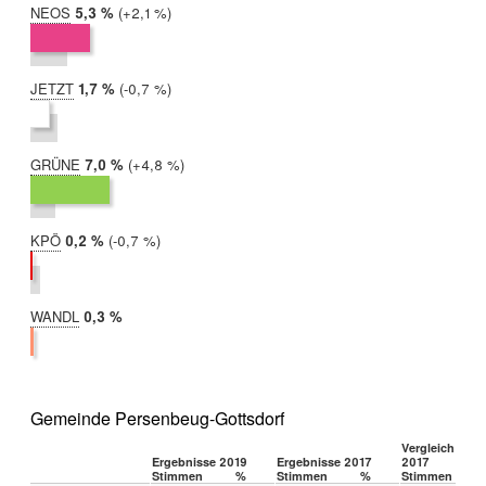
NEOS
2019:
5,3 %
Differenz:
+2,1 %
2017:
3,2 %
JETZT
2019:
1,7 %
Differenz:
-0,7 %
2017:
2,4 %
GRÜNE
2019:
7,0 %
Differenz:
+4,8 %
2017:
2,2 %
KPÖ
2019:
0,2 %
Differenz:
-0,7 %
2017:
0,9 %
WANDL
2019:
0,3 %
2017:
nicht
teilgenommen
Gemeinde Persenbeug-Gottsdorf
Vergleich 2019
Ergebnisse 2019
Ergebnisse 2017
2017
Stimmen
%
Stimmen
%
Stimmen