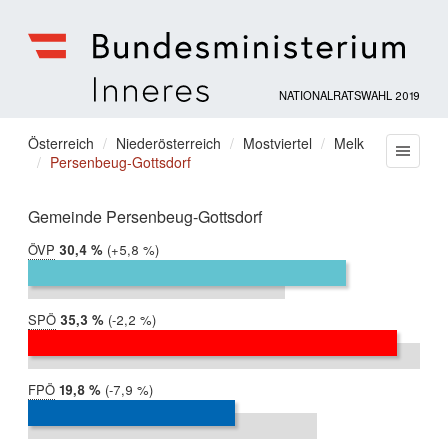
NATIONALRATSWAHL 2019
Bundesministerium
für
Sie
Österreich
Niederösterreich
Mostviertel
Melk
Menu
Inneres
Persenbeug-Gottsdorf
befinden
sich
hier:
Gemeinde Persenbeug-Gottsdorf
ÖVP
2019:
30,4 %
Differenz:
+5,8 %
2017:
24,6 %
SPÖ
2019:
35,3 %
Differenz:
-2,2 %
2017:
37,5 %
FPÖ
2019:
19,8 %
Differenz:
-7,9 %
2017:
27,7 %