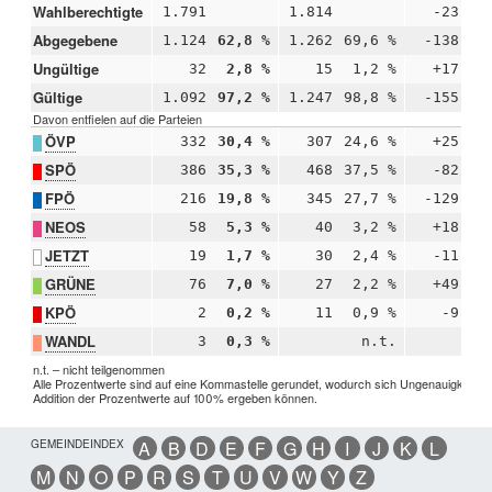
Wahlberechtigte
1.791
1.814
-23
Abgegebene
1.124
62,8 %
1.262
69,6 %
-138
-6
Ungültige
32
2,8 %
15
1,2 %
+17
+1
Gültige
1.092
97,2 %
1.247
98,8 %
-155
-1
Davon entfielen auf die Parteien
ÖVP
332
30,4 %
307
24,6 %
+25
+5
SPÖ
386
35,3 %
468
37,5 %
-82
-2
FPÖ
216
19,8 %
345
27,7 %
-129
-7
NEOS
58
5,3 %
40
3,2 %
+18
+2
JETZT
19
1,7 %
30
2,4 %
-11
-0
GRÜNE
76
7,0 %
27
2,2 %
+49
+4
KPÖ
2
0,2 %
11
0,9 %
-9
-0
WANDL
3
0,3 %
n.t.
n.t. – nicht teilgenommen
Alle Prozentwerte sind auf eine Kommastelle gerundet, wodurch sich Ungenauigkeiten 
Addition der Prozentwerte auf 100% ergeben können.
GEMEINDEINDEX
A
B
D
E
F
G
H
I
J
K
L
M
N
O
P
R
S
T
U
V
W
Y
Z