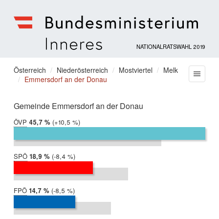
NATIONALRATSWAHL 2019
Bundesministerium
für
Sie
Österreich
Niederösterreich
Mostviertel
Melk
Menu
Inneres
Emmersdorf an der Donau
befinden
sich
hier:
Gemeinde Emmersdorf an der Donau
ÖVP
2019:
45,7 %
Differenz:
+10,5 %
2017:
35,2 %
SPÖ
2019:
18,9 %
Differenz:
-8,4 %
2017:
27,3 %
FPÖ
2019:
14,7 %
Differenz:
-8,5 %
2017:
23,2 %