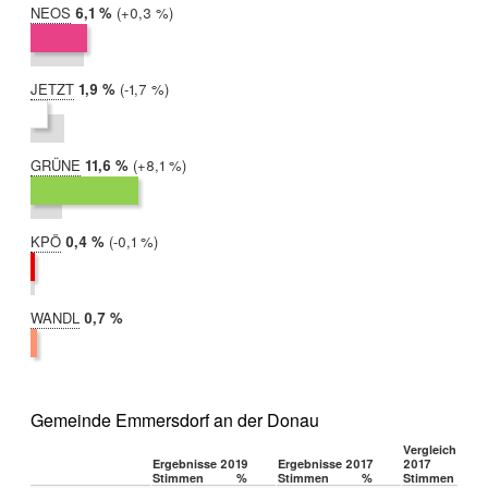
NEOS
2019:
6,1 %
Differenz:
+0,3 %
2017:
5,7 %
JETZT
2019:
1,9 %
Differenz:
-1,7 %
2017:
3,6 %
GRÜNE
2019:
11,6 %
Differenz:
+8,1 %
2017:
3,4 %
KPÖ
2019:
0,4 %
Differenz:
-0,1 %
2017:
0,5 %
WANDL
2019:
0,7 %
2017:
nicht
teilgenommen
Gemeinde Emmersdorf an der Donau
Vergleich 2019
Ergebnisse 2019
Ergebnisse 2017
2017
Stimmen
%
Stimmen
%
Stimmen