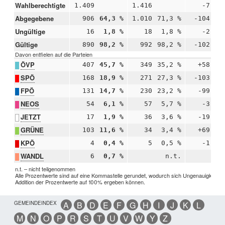
Wahlberechtigte
1.409
1.416
-7
Abgegebene
906
64,3 %
1.010
71,3 %
-104
-
Ungültige
16
1,8 %
18
1,8 %
-2
-
Gültige
890
98,2 %
992
98,2 %
-102
+
Davon entfielen auf die Parteien
ÖVP
407
45,7 %
349
35,2 %
+58
+1
SPÖ
168
18,9 %
271
27,3 %
-103
-
FPÖ
131
14,7 %
230
23,2 %
-99
-
NEOS
54
6,1 %
57
5,7 %
-3
+
JETZT
17
1,9 %
36
3,6 %
-19
-
GRÜNE
103
11,6 %
34
3,4 %
+69
+
KPÖ
4
0,4 %
5
0,5 %
-1
-
WANDL
6
0,7 %
n.t.
n.t. – nicht teilgenommen
Alle Prozentwerte sind auf eine Kommastelle gerundet, wodurch sich Ungenauigkeiten 
Addition der Prozentwerte auf 100% ergeben können.
GEMEINDEINDEX
A
B
D
E
F
G
H
I
J
K
L
M
N
O
P
R
S
T
U
V
W
Y
Z