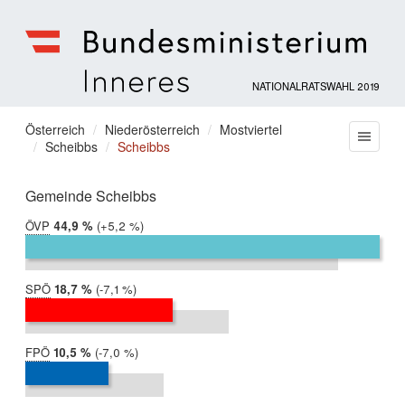
NATIONALRATSWAHL 2019
Bundesministerium
für
Sie
Österreich
Niederösterreich
Mostviertel
Menu
Inneres
Scheibbs
Scheibbs
befinden
sich
hier:
Gemeinde Scheibbs
ÖVP
2019:
44,9 %
Differenz:
+5,2 %
2017:
39,7 %
SPÖ
2019:
18,7 %
Differenz:
-7,1 %
2017:
25,8 %
FPÖ
2019:
10,5 %
Differenz:
-7,0 %
2017:
17,5 %