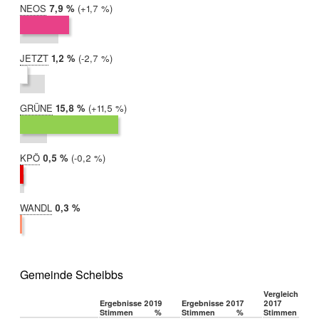
NEOS
2019:
7,9 %
Differenz:
+1,7 %
2017:
6,2 %
JETZT
2019:
1,2 %
Differenz:
-2,7 %
2017:
4,0 %
GRÜNE
2019:
15,8 %
Differenz:
+11,5 %
2017:
4,4 %
KPÖ
2019:
0,5 %
Differenz:
-0,2 %
2017:
0,7 %
WANDL
2019:
0,3 %
2017:
nicht
teilgenommen
Gemeinde Scheibbs
Vergleich 2019
Ergebnisse 2019
Ergebnisse 2017
2017
Stimmen
%
Stimmen
%
Stimmen