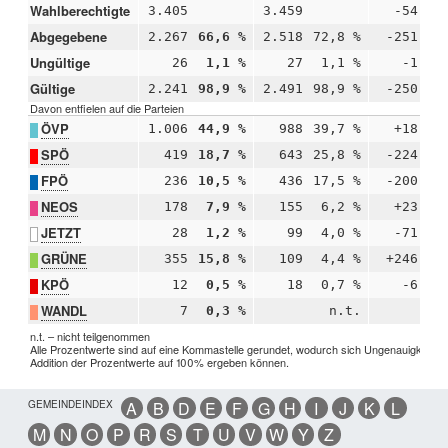
Wahlberechtigte
3.405
3.459
-54
Abgegebene
2.267
66,6 %
2.518
72,8 %
-251
-
Ungültige
26
1,1 %
27
1,1 %
-1
+
Gültige
2.241
98,9 %
2.491
98,9 %
-250
-
Davon entfielen auf die Parteien
ÖVP
1.006
44,9 %
988
39,7 %
+18
+
SPÖ
419
18,7 %
643
25,8 %
-224
-
FPÖ
236
10,5 %
436
17,5 %
-200
-
NEOS
178
7,9 %
155
6,2 %
+23
+
JETZT
28
1,2 %
99
4,0 %
-71
-
GRÜNE
355
15,8 %
109
4,4 %
+246
+1
KPÖ
12
0,5 %
18
0,7 %
-6
-
WANDL
7
0,3 %
n.t.
n.t. – nicht teilgenommen
Alle Prozentwerte sind auf eine Kommastelle gerundet, wodurch sich Ungenauigkeiten 
Addition der Prozentwerte auf 100% ergeben können.
GEMEINDEINDEX
A
B
D
E
F
G
H
I
J
K
L
M
N
O
P
R
S
T
U
V
W
Y
Z