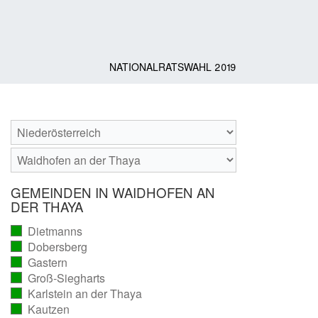
NATIONALRATSWAHL 2019
GEMEINDEN IN WAIDHOFEN AN
DER THAYA
Dietmanns
(vollständig
Dobersberg
ausgezählt)
(vollständig
Gastern
ausgezählt)
(vollständig
Groß-Siegharts
ausgezählt)
(vollständig
Karlstein an der Thaya
ausgezählt)
(vollständig
Kautzen
ausgezählt)
(vollständig