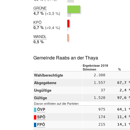
2017:
2,4 %
GRÜNE
2019:
4,7 %
Differenz:
+3,3 %
2017:
1,4 %
KPÖ
2019:
0,7 %
Differenz:
+0,4 %
2017:
0,4 %
WANDL
2019:
0,5 %
2017:
nicht
teilgenommen
Gemeinde Raabs an der Thaya
Ergebnisse 2019
Stimmen
%
Wahlberechtigte
2.300
Abgegebene
1.557
67,7 
Ungültige
37
2,4 
Gültige
1.520
97,6 
Davon entfielen auf die Parteien
ÖVP
975
64,1 
SPÖ
174
11,4 
FPÖ
215
14,1 