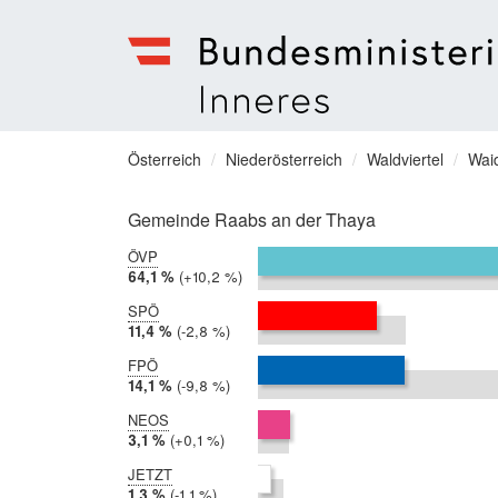
Bundesministerium
für
Sie
Österreich
Niederösterreich
Waldviertel
Wai
Inneres
befinden
Menu
sich
Gemeinde Raabs an der Thaya
hier:
ÖVP
2019:
64,1 %
Differenz:
+10,2 %
2017:
54,0 %
SPÖ
2019:
11,4 %
Differenz:
-2,8 %
2017:
14,2 %
FPÖ
2019:
14,1 %
Differenz:
-9,8 %
2017:
24,0 %
NEOS
2019:
3,1 %
Differenz:
+0,1 %
2017:
3,0 %
JETZT
2019:
1,3 %
Differenz:
-1,1 %