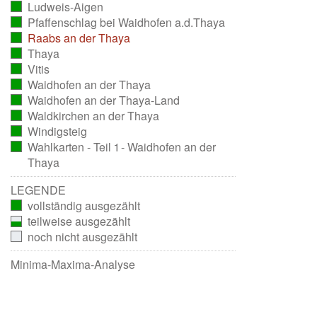
Ludweis-Aigen
ausgezählt)
(vollständig
Pfaffenschlag bei Waidhofen a.d.Thaya
ausgezählt)
(vollständig
Raabs an der Thaya
ausgezählt)
(vollständig
Thaya
ausgezählt)
(vollständig
Vitis
ausgezählt)
(vollständig
Waidhofen an der Thaya
ausgezählt)
(vollständig
Waidhofen an der Thaya-Land
ausgezählt)
(vollständig
Waldkirchen an der Thaya
ausgezählt)
(vollständig
Windigsteig
ausgezählt)
(vollständig
Wahlkarten - Teil 1 - Waidhofen an der
ausgezählt)
(vollständig
Thaya
ausgezählt)
LEGENDE
vollständig ausgezählt
teilweise ausgezählt
noch nicht ausgezählt
Minima-Maxima-Analyse