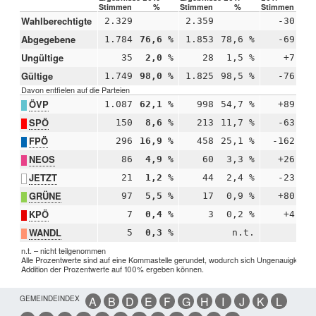
Stimmen
%
Stimmen
%
Stimmen
Wahlberechtigte
2.329
2.359
-30
Abgegebene
1.784
76,6 %
1.853
78,6 %
-69
-2
Ungültige
35
2,0 %
28
1,5 %
+7
+0
Gültige
1.749
98,0 %
1.825
98,5 %
-76
-0
Davon entfielen auf die Parteien
ÖVP
1.087
62,1 %
998
54,7 %
+89
+7
SPÖ
150
8,6 %
213
11,7 %
-63
-3
FPÖ
296
16,9 %
458
25,1 %
-162
-8
NEOS
86
4,9 %
60
3,3 %
+26
+1
JETZT
21
1,2 %
44
2,4 %
-23
-1
GRÜNE
97
5,5 %
17
0,9 %
+80
+4
KPÖ
7
0,4 %
3
0,2 %
+4
+0
WANDL
5
0,3 %
n.t.
n.t. – nicht teilgenommen
Alle Prozentwerte sind auf eine Kommastelle gerundet, wodurch sich Ungenauigkeiten 
Addition der Prozentwerte auf 100% ergeben können.
GEMEINDEINDEX
A
B
D
E
F
G
H
I
J
K
L