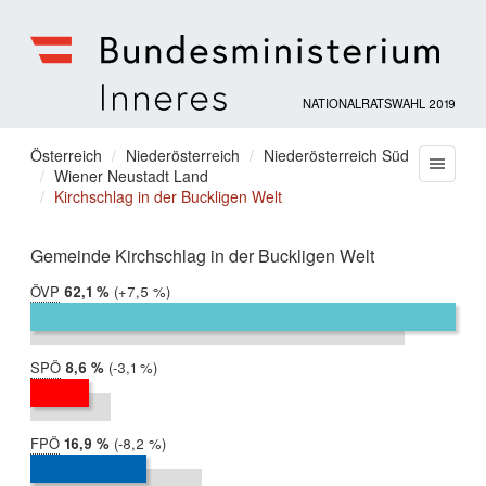
NATIONALRATSWAHL 2019
Bundesministerium
für
Sie
Österreich
Niederösterreich
Niederösterreich Süd
Menu
Inneres
Wiener Neustadt Land
befinden
Kirchschlag in der Buckligen Welt
sich
hier:
Gemeinde Kirchschlag in der Buckligen Welt
ÖVP
2019:
62,1 %
Differenz:
+7,5 %
2017:
54,7 %
SPÖ
2019:
8,6 %
Differenz:
-3,1 %
2017:
11,7 %
FPÖ
2019:
16,9 %
Differenz:
-8,2 %
2017:
25,1 %