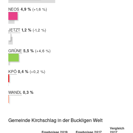
NEOS
2019:
4,9 %
Differenz:
+1,6 %
2017:
3,3 %
JETZT
2019:
1,2 %
Differenz:
-1,2 %
2017:
2,4 %
GRÜNE
2019:
5,5 %
Differenz:
+4,6 %
2017:
0,9 %
KPÖ
2019:
0,4 %
Differenz:
+0,2 %
2017:
0,2 %
WANDL
2019:
0,3 %
2017:
nicht
teilgenommen
Gemeinde Kirchschlag in der Buckligen Welt
Vergleich 2019
Ergebnisse 2019
Ergebnisse 2017
2017