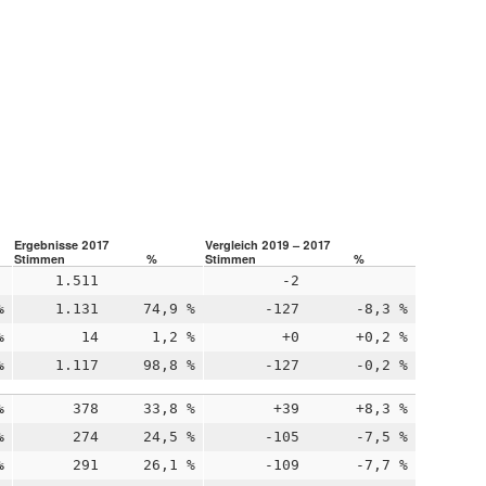
Ergebnisse 2017
Vergleich 2019 – 2017
Stimmen
%
Stimmen
%
1.511
-2
%
1.131
74,9 %
-127
-8,3 %
%
14
1,2 %
+0
+0,2 %
%
1.117
98,8 %
-127
-0,2 %
%
378
33,8 %
+39
+8,3 %
%
274
24,5 %
-105
-7,5 %
%
291
26,1 %
-109
-7,7 %