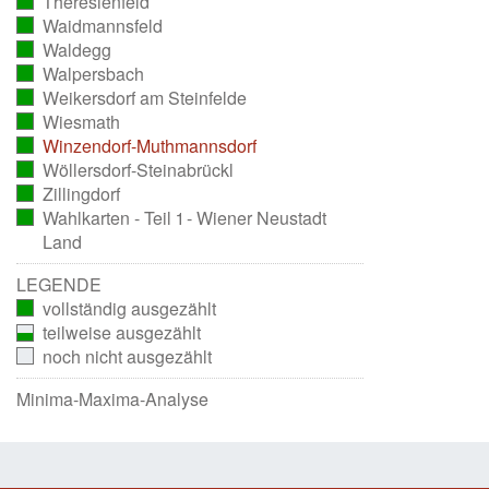
Theresienfeld
ausgezählt)
(vollständig
Waidmannsfeld
ausgezählt)
(vollständig
Waldegg
ausgezählt)
(vollständig
Walpersbach
ausgezählt)
(vollständig
Weikersdorf am Steinfelde
ausgezählt)
(vollständig
Wiesmath
ausgezählt)
(vollständig
Winzendorf-Muthmannsdorf
ausgezählt)
(vollständig
Wöllersdorf-Steinabrückl
ausgezählt)
(vollständig
Zillingdorf
ausgezählt)
(vollständig
Wahlkarten - Teil 1 - Wiener Neustadt
ausgezählt)
(vollständig
Land
ausgezählt)
LEGENDE
vollständig ausgezählt
teilweise ausgezählt
noch nicht ausgezählt
Minima-Maxima-Analyse