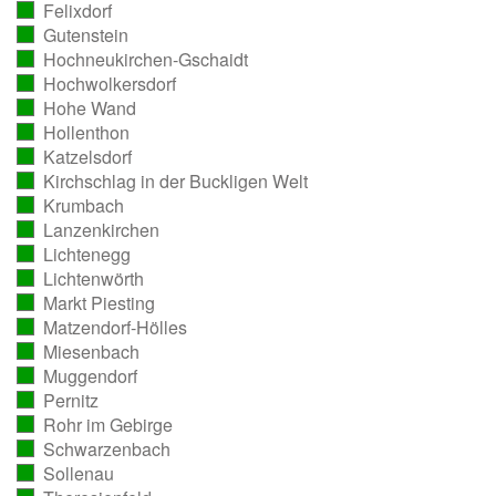
Felixdorf
ausgezählt)
(vollständig
Gutenstein
ausgezählt)
(vollständig
Hochneukirchen-Gschaidt
ausgezählt)
(vollständig
Hochwolkersdorf
ausgezählt)
(vollständig
Hohe Wand
ausgezählt)
(vollständig
Hollenthon
ausgezählt)
(vollständig
Katzelsdorf
ausgezählt)
(vollständig
Kirchschlag in der Buckligen Welt
ausgezählt)
(vollständig
Krumbach
ausgezählt)
(vollständig
Lanzenkirchen
ausgezählt)
(vollständig
Lichtenegg
ausgezählt)
(vollständig
Lichtenwörth
ausgezählt)
(vollständig
Markt Piesting
ausgezählt)
(vollständig
Matzendorf-Hölles
ausgezählt)
(vollständig
Miesenbach
ausgezählt)
(vollständig
Muggendorf
ausgezählt)
(vollständig
Pernitz
ausgezählt)
(vollständig
Rohr im Gebirge
ausgezählt)
(vollständig
Schwarzenbach
ausgezählt)
(vollständig
Sollenau
ausgezählt)
(vollständig