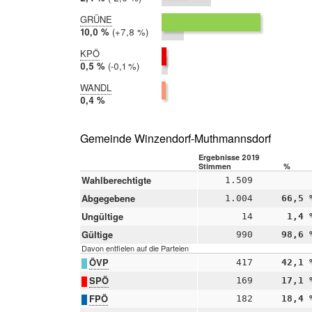
2017:
5,0 %
GRÜNE
2019:
10,0 %
Differenz:
+7,8 %
2017:
2,2 %
KPÖ
2019:
0,5 %
Differenz:
-0,1 %
2017:
0,6 %
WANDL
2019:
0,4 %
2017:
nicht
teilgenommen
Gemeinde Winzendorf-Muthmannsdorf
Ergebnisse 2019
Stimmen
%
Wahlberechtigte
1.509
Abgegebene
1.004
66,5 
Ungültige
14
1,4 
Gültige
990
98,6 
Davon entfielen auf die Parteien
ÖVP
417
42,1 
SPÖ
169
17,1 
FPÖ
182
18,4 