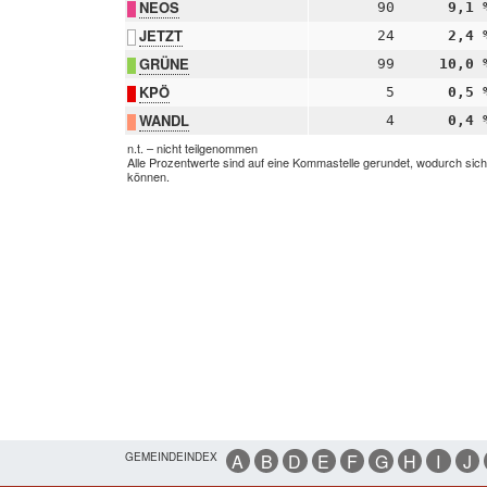
NEOS
90
9,1 
JETZT
24
2,4 
GRÜNE
99
10,0 
KPÖ
5
0,5 
WANDL
4
0,4 
n.t. – nicht teilgenommen
Alle Prozentwerte sind auf eine Kommastelle gerundet, wodurch sic
können.
GEMEINDEINDEX
A
B
D
E
F
G
H
I
J