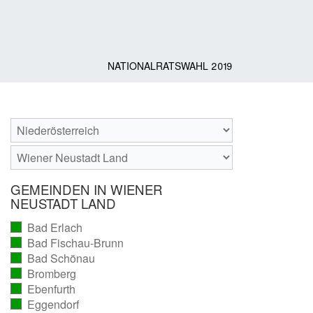
NATIONALRATSWAHL 2019
GEMEINDEN IN WIENER
NEUSTADT LAND
Bad Erlach
(vollständig
Bad Fischau-Brunn
ausgezählt)
(vollständig
Bad Schönau
ausgezählt)
(vollständig
Bromberg
ausgezählt)
(vollständig
Ebenfurth
ausgezählt)
(vollständig
Eggendorf
ausgezählt)
(vollständig