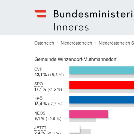
Bundesministerium
für
Sie
Österreich
Niederösterreich
Niederösterreich 
Inneres
befinden
Menu
sich
Gemeinde Winzendorf-Muthmannsdorf
hier:
ÖVP
2019:
42,1 %
Differenz:
+8,3 %
2017:
33,8 %
SPÖ
2019:
17,1 %
Differenz:
-7,5 %
2017:
24,5 %
FPÖ
2019:
18,4 %
Differenz:
-7,7 %
2017:
26,1 %
NEOS
2019:
9,1 %
Differenz:
+2,9 %
2017:
6,2 %
JETZT
2019:
2,4 %
Differenz:
-2,6 %