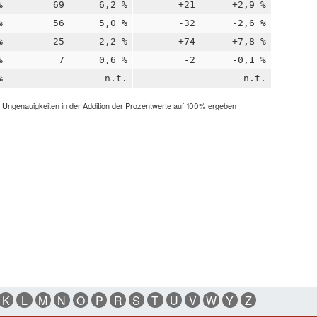
%
69
6,2 %
+21
+2,9 %
%
56
5,0 %
-32
-2,6 %
%
25
2,2 %
+74
+7,8 %
%
7
0,6 %
-2
-0,1 %
%
n.t.
n.t.
h Ungenauigkeiten in der Addition der Prozentwerte auf 100% ergeben
K
L
M
N
O
P
R
S
T
U
V
W
Y
Z