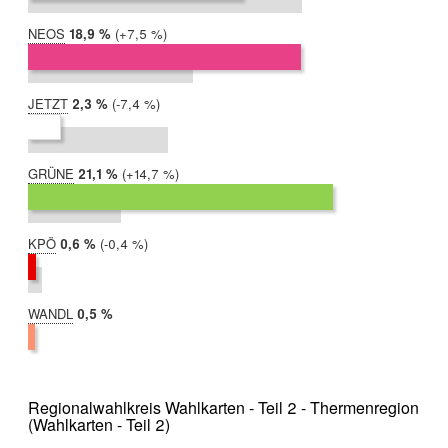
NEOS
2019:
18,9 %
Differenz:
+7,5 %
2017:
11,5 %
JETZT
2019:
2,3 %
Differenz:
-7,4 %
2017:
9,7 %
GRÜNE
2019:
21,1 %
Differenz:
+14,7 %
2017:
6,5 %
KPÖ
2019:
0,6 %
Differenz:
-0,4 %
2017:
1,0 %
WANDL
2019:
0,5 %
2017:
nicht
teilgenommen
Regionalwahlkreis Wahlkarten - Teil 2 - Thermenregion
(Wahlkarten - Teil 2)