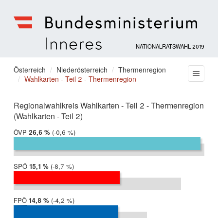
NATIONALRATSWAHL 2019
Bundesministerium
für
Sie
Österreich
Niederösterreich
Thermenregion
Menu
Inneres
Wahlkarten - Teil 2 - Thermenregion
befinden
sich
hier:
Regionalwahlkreis Wahlkarten - Teil 2 - Thermenregion
(Wahlkarten - Teil 2)
ÖVP
2019:
26,6 %
Differenz:
-0,6 %
2017:
27,2 %
SPÖ
2019:
15,1 %
Differenz:
-8,7 %
2017:
23,8 %
FPÖ
2019:
14,8 %
Differenz:
-4,2 %
2017:
19,0 %