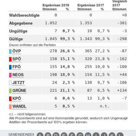
Vergleich 2019
Ergebnisse 2019
Ergebnisse 2017
2017
Stimmen
%
Stimmen
%
Stimmen
Wahlberechtigte
0
0
+0
Abgegebene
1.052
1.353
-301
Ungültige
7
0,7 %
10
0,7 %
-3
-
Gültige
1.045
99,3 %
1.343
99,3 %
-298
+
Davon entfielen auf die Parteien
ÖVP
278
26,6 %
365
27,2 %
-87
-
SPÖ
158
15,1 %
320
23,8 %
-162
-
FPÖ
155
14,8 %
255
19,0 %
-100
-
NEOS
198
18,9 %
154
11,5 %
+44
+
JETZT
24
2,3 %
130
9,7 %
-106
-
GRÜNE
221
21,1 %
87
6,5 %
+134
+1
KPÖ
6
0,6 %
13
1,0 %
-7
-
WANDL
5
0,5 %
n.t.
n.t. – nicht teilgenommen
Alle Prozentwerte sind auf eine Kommastelle gerundet, wodurch sich Ungenauigkeiten 
Addition der Prozentwerte auf 100% ergeben können.
GEMEINDEINDEX
A
B
D
E
F
G
H
I
J
K
L