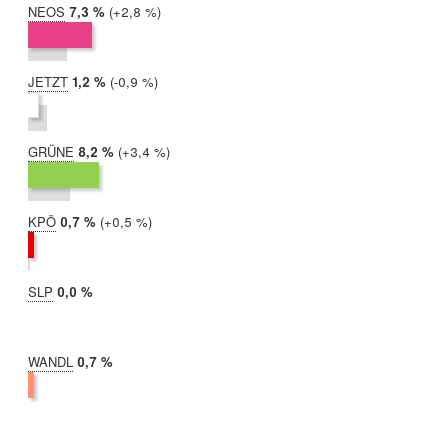
NEOS
2019:
7,3 %
Differenz:
+2,8 %
2017:
4,5 %
JETZT
2019:
1,2 %
Differenz:
-0,9 %
2017:
2,1 %
GRÜNE
2019:
8,2 %
Differenz:
+3,4 %
2017:
4,8 %
KPÖ
2019:
0,7 %
Differenz:
+0,5 %
2017:
0,3 %
SLP
2019:
0,0 %
2017:
nicht
teilgenommen
WANDL
2019:
0,7 %
2017:
nicht
teilgenommen