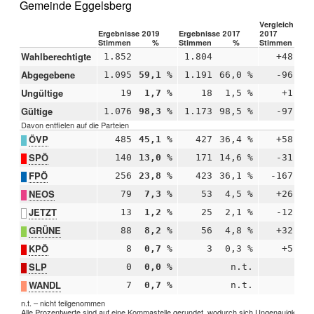
Gemeinde Eggelsberg
Vergleich 2019
Ergebnisse 2019
Ergebnisse 2017
2017
Stimmen
%
Stimmen
%
Stimmen
Wahlberechtigte
1.852
1.804
+48
Abgegebene
1.095
59,1 %
1.191
66,0 %
-96
-
Ungültige
19
1,7 %
18
1,5 %
+1
+
Gültige
1.076
98,3 %
1.173
98,5 %
-97
-
Davon entfielen auf die Parteien
ÖVP
485
45,1 %
427
36,4 %
+58
+
SPÖ
140
13,0 %
171
14,6 %
-31
-
FPÖ
256
23,8 %
423
36,1 %
-167
-1
NEOS
79
7,3 %
53
4,5 %
+26
+
JETZT
13
1,2 %
25
2,1 %
-12
-
GRÜNE
88
8,2 %
56
4,8 %
+32
+
KPÖ
8
0,7 %
3
0,3 %
+5
+
SLP
0
0,0 %
n.t.
WANDL
7
0,7 %
n.t.
n.t. – nicht teilgenommen
Alle Prozentwerte sind auf eine Kommastelle gerundet, wodurch sich Ungenauigkeiten 