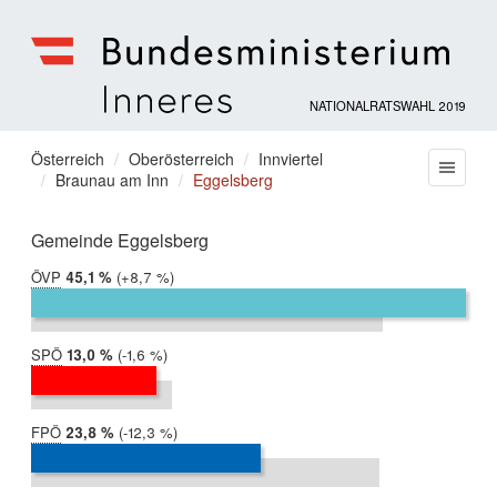
NATIONALRATSWAHL 2019
Bundesministerium
für
Sie
Österreich
Oberösterreich
Innviertel
Menu
Inneres
Braunau am Inn
Eggelsberg
befinden
sich
hier:
Gemeinde Eggelsberg
ÖVP
2019:
45,1 %
Differenz:
+8,7 %
2017:
36,4 %
SPÖ
2019:
13,0 %
Differenz:
-1,6 %
2017:
14,6 %
FPÖ
2019:
23,8 %
Differenz:
-12,3 %
2017:
36,1 %