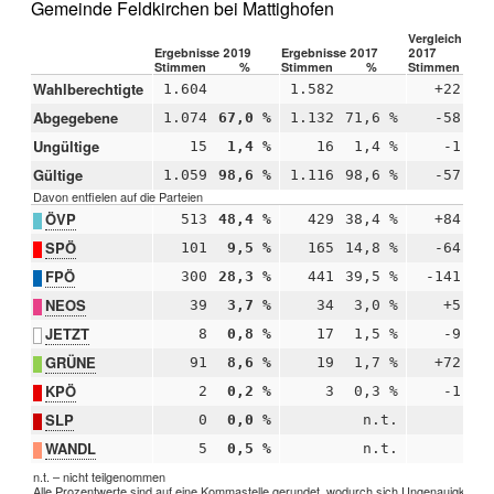
Gemeinde Feldkirchen bei Mattighofen
Vergleich 2019
Ergebnisse 2019
Ergebnisse 2017
2017
Stimmen
%
Stimmen
%
Stimmen
Wahlberechtigte
1.604
1.582
+22
Abgegebene
1.074
67,0 %
1.132
71,6 %
-58
-
Ungültige
15
1,4 %
16
1,4 %
-1
-
Gültige
1.059
98,6 %
1.116
98,6 %
-57
+
Davon entfielen auf die Parteien
ÖVP
513
48,4 %
429
38,4 %
+84
+1
SPÖ
101
9,5 %
165
14,8 %
-64
-
FPÖ
300
28,3 %
441
39,5 %
-141
-1
NEOS
39
3,7 %
34
3,0 %
+5
+
JETZT
8
0,8 %
17
1,5 %
-9
-
GRÜNE
91
8,6 %
19
1,7 %
+72
+
KPÖ
2
0,2 %
3
0,3 %
-1
-
SLP
0
0,0 %
n.t.
WANDL
5
0,5 %
n.t.
n.t. – nicht teilgenommen
Alle Prozentwerte sind auf eine Kommastelle gerundet, wodurch sich Ungenauigkeiten 