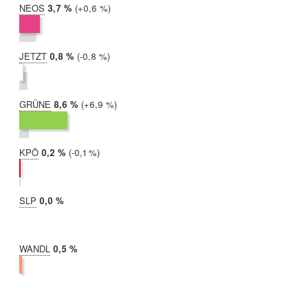
NEOS
2019:
3,7 %
Differenz:
+0,6 %
2017:
3,0 %
JETZT
2019:
0,8 %
Differenz:
-0,8 %
2017:
1,5 %
GRÜNE
2019:
8,6 %
Differenz:
+6,9 %
2017:
1,7 %
KPÖ
2019:
0,2 %
Differenz:
-0,1 %
2017:
0,3 %
SLP
2019:
0,0 %
2017:
nicht
teilgenommen
WANDL
2019:
0,5 %
2017:
nicht
teilgenommen