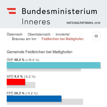
NATIONALRATSWAHL 2019
Bundesministerium
für
Sie
Österreich
Oberösterreich
Innviertel
Menu
Inneres
Braunau am Inn
Feldkirchen bei Mattighofen
befinden
sich
hier:
Gemeinde Feldkirchen bei Mattighofen
ÖVP
2019:
48,4 %
Differenz:
+10,0 %
2017:
38,4 %
SPÖ
2019:
9,5 %
Differenz:
-5,2 %
2017:
14,8 %
FPÖ
2019:
28,3 %
Differenz:
-11,2 %
2017:
39,5 %