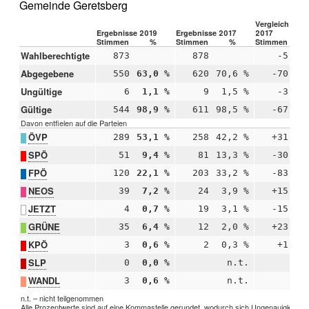
Gemeinde Geretsberg
Vergleich 2019
Ergebnisse 2019
Ergebnisse 2017
2017
Stimmen
%
Stimmen
%
Stimmen
Wahlberechtigte
873
878
-5
Abgegebene
550
63,0 %
620
70,6 %
-70
-
Ungültige
6
1,1 %
9
1,5 %
-3
-
Gültige
544
98,9 %
611
98,5 %
-67
+
Davon entfielen auf die Parteien
ÖVP
289
53,1 %
258
42,2 %
+31
+1
SPÖ
51
9,4 %
81
13,3 %
-30
-
FPÖ
120
22,1 %
203
33,2 %
-83
-1
NEOS
39
7,2 %
24
3,9 %
+15
+
JETZT
4
0,7 %
19
3,1 %
-15
-
GRÜNE
35
6,4 %
12
2,0 %
+23
+
KPÖ
3
0,6 %
2
0,3 %
+1
+
SLP
0
0,0 %
n.t.
WANDL
3
0,6 %
n.t.
n.t. – nicht teilgenommen
Alle Prozentwerte sind auf eine Kommastelle gerundet, wodurch sich Ungenauigkeiten 