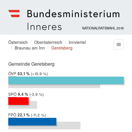
NATIONALRATSWAHL 2019
Bundesministerium
für
Sie
Österreich
Oberösterreich
Innviertel
Menu
Inneres
Braunau am Inn
Geretsberg
befinden
sich
hier:
Gemeinde Geretsberg
ÖVP
2019:
53,1 %
Differenz:
+10,9 %
2017:
42,2 %
SPÖ
2019:
9,4 %
Differenz:
-3,9 %
2017:
13,3 %
FPÖ
2019:
22,1 %
Differenz:
-11,2 %
2017:
33,2 %