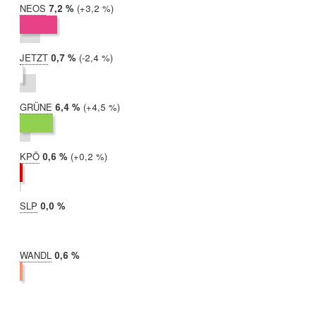
NEOS
2019:
7,2 %
Differenz:
+3,2 %
2017:
3,9 %
JETZT
2019:
0,7 %
Differenz:
-2,4 %
2017:
3,1 %
GRÜNE
2019:
6,4 %
Differenz:
+4,5 %
2017:
2,0 %
KPÖ
2019:
0,6 %
Differenz:
+0,2 %
2017:
0,3 %
SLP
2019:
0,0 %
2017:
nicht
teilgenommen
WANDL
2019:
0,6 %
2017:
nicht
teilgenommen