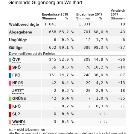
Gemeinde Gilgenberg am Weilhart
Vergleich 2019
Ergebnisse 2019
Ergebnisse 2017
2017
Stimmen
%
Stimmen
%
Stimmen
Wahlberechtigte
1.041
1.031
+10
Abgegebene
658
63,2 %
701
68,0 %
-43
-
Ungültige
6
0,9 %
12
1,7 %
-6
-
Gültige
652
99,1 %
689
98,3 %
-37
+
Davon entfielen auf die Parteien
ÖVP
345
52,9 %
309
44,8 %
+36
+
SPÖ
56
8,6 %
70
10,2 %
-14
-
FPÖ
161
24,7 %
248
36,0 %
-87
-1
NEOS
42
6,4 %
29
4,2 %
+13
+
JETZT
2
0,3 %
20
2,9 %
-18
-
GRÜNE
42
6,4 %
7
1,0 %
+35
+
KPÖ
1
0,2 %
2
0,3 %
-1
-
SLP
0
0,0 %
n.t.
WANDL
3
0,5 %
n.t.
n.t. – nicht teilgenommen
Alle Prozentwerte sind auf eine Kommastelle gerundet, wodurch sich Ungenauigkeiten 