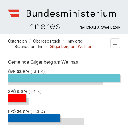
NATIONALRATSWAHL 2019
Bundesministerium
für
Sie
Österreich
Oberösterreich
Innviertel
Menu
Inneres
Braunau am Inn
Gilgenberg am Weilhart
befinden
sich
hier:
Gemeinde Gilgenberg am Weilhart
ÖVP
2019:
52,9 %
Differenz:
+8,1 %
2017:
44,8 %
SPÖ
2019:
8,6 %
Differenz:
-1,6 %
2017:
10,2 %
FPÖ
2019:
24,7 %
Differenz:
-11,3 %
2017:
36,0 %