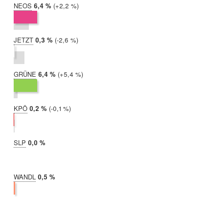
NEOS
2019:
6,4 %
Differenz:
+2,2 %
2017:
4,2 %
JETZT
2019:
0,3 %
Differenz:
-2,6 %
2017:
2,9 %
GRÜNE
2019:
6,4 %
Differenz:
+5,4 %
2017:
1,0 %
KPÖ
2019:
0,2 %
Differenz:
-0,1 %
2017:
0,3 %
SLP
2019:
0,0 %
2017:
nicht
teilgenommen
WANDL
2019:
0,5 %
2017:
nicht
teilgenommen