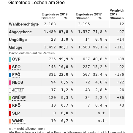
Gemeinde Lochen am See
Vergleich 2019
Ergebnisse 2019
Ergebnisse 2017
2017
Stimmen
%
Stimmen
%
Stimmen
Wahlberechtigte
2.183
2.195
-12
Abgegebene
1.480
67,8 %
1.577
71,8 %
-97
-4
Ungültige
28
1,9 %
14
0,9 %
+14
+1
Gültige
1.452
98,1 %
1.563
99,1 %
-111
-1
Davon entfielen auf die Parteien
ÖVP
725
49,9 %
637
40,8 %
+88
+9
SPÖ
145
10,0 %
237
15,2 %
-92
-5
FPÖ
331
22,8 %
507
32,4 %
-176
-9
NEOS
94
6,5 %
72
4,6 %
+22
+1
JETZT
17
1,2 %
43
2,8 %
-26
-1
GRÜNE
120
8,3 %
34
2,2 %
+86
+6
KPÖ
10
0,7 %
7
0,4 %
+3
+0
SLP
0
0,0 %
n.t.
WANDL
10
0,7 %
n.t.
n.t. – nicht teilgenommen
Alle Prozentwerte sind auf eine Kommastelle gerundet, wodurch sich Ungenauigkeiten 