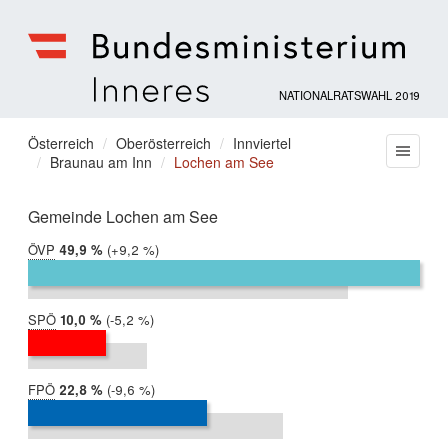
NATIONALRATSWAHL 2019
Bundesministerium
für
Sie
Österreich
Oberösterreich
Innviertel
Menu
Inneres
Braunau am Inn
Lochen am See
befinden
sich
hier:
Gemeinde Lochen am See
ÖVP
2019:
49,9 %
Differenz:
+9,2 %
2017:
40,8 %
SPÖ
2019:
10,0 %
Differenz:
-5,2 %
2017:
15,2 %
FPÖ
2019:
22,8 %
Differenz:
-9,6 %
2017:
32,4 %