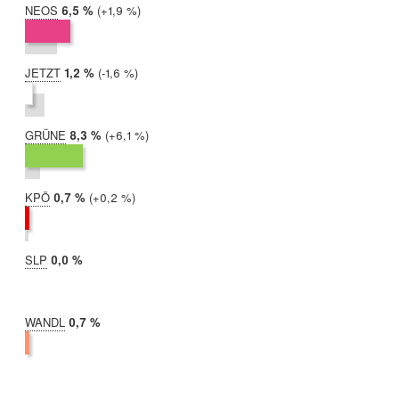
NEOS
2019:
6,5 %
Differenz:
+1,9 %
2017:
4,6 %
JETZT
2019:
1,2 %
Differenz:
-1,6 %
2017:
2,8 %
GRÜNE
2019:
8,3 %
Differenz:
+6,1 %
2017:
2,2 %
KPÖ
2019:
0,7 %
Differenz:
+0,2 %
2017:
0,4 %
SLP
2019:
0,0 %
2017:
nicht
teilgenommen
WANDL
2019:
0,7 %
2017:
nicht
teilgenommen