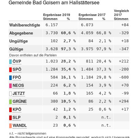
Gemeinde Bad Goisern am Hallstättersee
Vergleich 2019
Ergebnisse 2019
Ergebnisse 2017
2017
Stimmen
%
Stimmen
%
Stimmen
Wahlberechtigte
6.157
6.073
+84
Abgegebene
3.730
60,6 %
4.059
66,8 %
-329
-
Ungültige
102
2,7 %
84
2,1 %
+18
+
Gültige
3.628
97,3 %
3.975
97,9 %
-347
-
Davon entfielen auf die Parteien
ÖVP
1.023
28,2 %
811
20,4 %
+212
+
SPÖ
1.284
35,4 %
1.484
37,3 %
-200
-
FPÖ
584
16,1 %
1.184
29,8 %
-600
-1
NEOS
224
6,2 %
154
3,9 %
+70
+
JETZT
66
1,8 %
165
4,2 %
-99
-
GRÜNE
380
10,5 %
86
2,2 %
+294
+
KPÖ
42
1,2 %
25
0,6 %
+17
+
SLP
2
0,1 %
n.t.
WANDL
23
0,6 %
n.t.
n.t. – nicht teilgenommen
Alle Prozentwerte sind auf eine Kommastelle gerundet, wodurch sich Ungenauigkeiten 