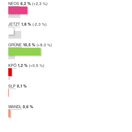
NEOS
2019:
6,2 %
Differenz:
+2,3 %
2017:
3,9 %
JETZT
2019:
1,8 %
Differenz:
-2,3 %
2017:
4,2 %
GRÜNE
2019:
10,5 %
Differenz:
+8,3 %
2017:
2,2 %
KPÖ
2019:
1,2 %
Differenz:
+0,5 %
2017:
0,6 %
SLP
2019:
0,1 %
2017:
nicht
teilgenommen
WANDL
2019:
0,6 %
2017:
nicht
teilgenommen