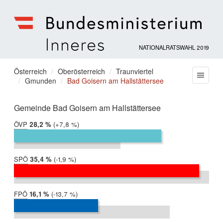
NATIONALRATSWAHL 2019
Bundesministerium
für
Sie
Österreich
Oberösterreich
Traunviertel
Menu
Inneres
Gmunden
Bad Goisern am Hallstättersee
befinden
sich
hier:
Gemeinde Bad Goisern am Hallstättersee
ÖVP
2019:
28,2 %
Differenz:
+7,8 %
2017:
20,4 %
SPÖ
2019:
35,4 %
Differenz:
-1,9 %
2017:
37,3 %
FPÖ
2019:
16,1 %
Differenz:
-13,7 %
2017:
29,8 %