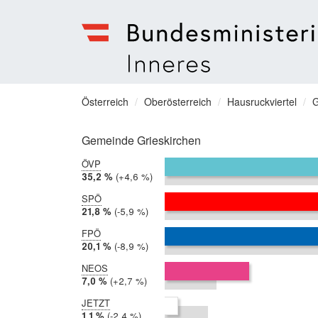
Bundesministerium
für
Sie
Österreich
Oberösterreich
Hausruckviertel
G
Inneres
befinden
Menu
sich
Gemeinde Grieskirchen
hier:
ÖVP
2019:
35,2 %
Differenz:
+4,6 %
2017:
30,6 %
SPÖ
2019:
21,8 %
Differenz:
-5,9 %
2017:
27,7 %
FPÖ
2019:
20,1 %
Differenz:
-8,9 %
2017:
28,9 %
NEOS
2019:
7,0 %
Differenz:
+2,7 %
2017:
4,3 %
JETZT
2019:
1,1 %
Differenz:
-2,4 %