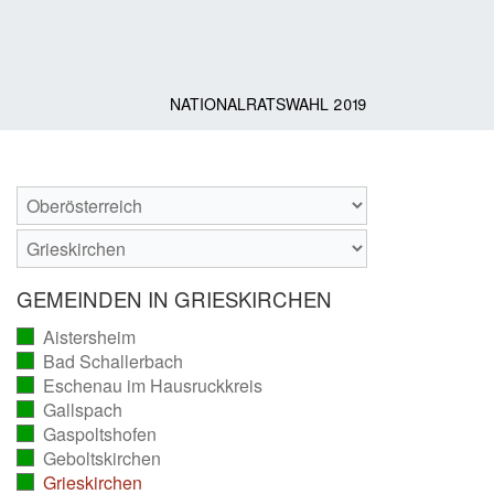
NATIONALRATSWAHL 2019
GEMEINDEN IN GRIESKIRCHEN
Aistersheim
(vollständig
Bad Schallerbach
ausgezählt)
(vollständig
Eschenau im Hausruckkreis
ausgezählt)
(vollständig
Gallspach
ausgezählt)
(vollständig
Gaspoltshofen
ausgezählt)
(vollständig
Geboltskirchen
ausgezählt)
(vollständig
Grieskirchen
ausgezählt)
(vollständig