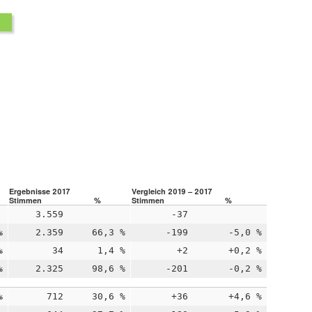
Ergebnisse 2017
Vergleich 2019 – 2017
Stimmen
%
Stimmen
%
3.559
-37
%
2.359
66,3 %
-199
-5,0 %
%
34
1,4 %
+2
+0,2 %
%
2.325
98,6 %
-201
-0,2 %
%
712
30,6 %
+36
+4,6 %