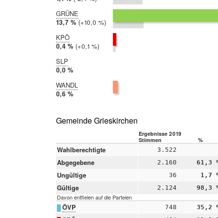
2017:
3,6 %
GRÜNE
2019:
13,7 %
Differenz:
+10,0 %
2017:
3,7 %
KPÖ
2019:
0,4 %
Differenz:
+0,1 %
2017:
0,3 %
SLP
2019:
0,0 %
2017:
WANDL
nicht
2019:
0,6 %
teilgenommen
2017:
nicht
teilgenommen
Gemeinde Grieskirchen
Ergebnisse 2019
Stimmen
%
Wahlberechtigte
3.522
Abgegebene
2.160
61,3 
Ungültige
36
1,7 
Gültige
2.124
98,3 
Davon entfielen auf die Parteien
ÖVP
748
35,2 