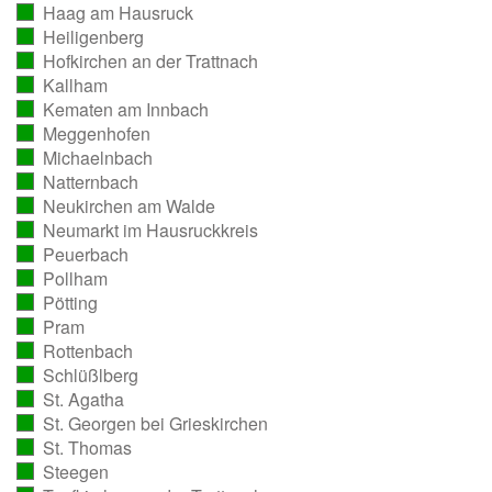
Haag am Hausruck
ausgezählt)
(vollständig
Heiligenberg
ausgezählt)
(vollständig
Hofkirchen an der Trattnach
ausgezählt)
(vollständig
Kallham
ausgezählt)
(vollständig
Kematen am Innbach
ausgezählt)
(vollständig
Meggenhofen
ausgezählt)
(vollständig
Michaelnbach
ausgezählt)
(vollständig
Natternbach
ausgezählt)
(vollständig
Neukirchen am Walde
ausgezählt)
(vollständig
Neumarkt im Hausruckkreis
ausgezählt)
(vollständig
Peuerbach
ausgezählt)
(vollständig
Pollham
ausgezählt)
(vollständig
Pötting
ausgezählt)
(vollständig
Pram
ausgezählt)
(vollständig
Rottenbach
ausgezählt)
(vollständig
Schlüßlberg
ausgezählt)
(vollständig
St. Agatha
ausgezählt)
(vollständig
St. Georgen bei Grieskirchen
ausgezählt)
(vollständig
St. Thomas
ausgezählt)
(vollständig
Steegen
ausgezählt)
(vollständig