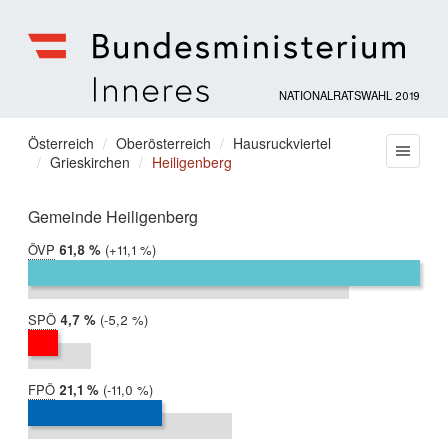
NATIONALRATSWAHL 2019
Bundesministerium
für
Sie
Österreich
Oberösterreich
Hausruckviertel
Menu
Inneres
Grieskirchen
Heiligenberg
befinden
sich
hier:
Gemeinde Heiligenberg
ÖVP
2019:
61,8 %
Differenz:
+11,1 %
2017:
50,7 %
SPÖ
2019:
4,7 %
Differenz:
-5,2 %
2017:
9,9 %
FPÖ
2019:
21,1 %
Differenz:
-11,0 %
2017:
32,2 %