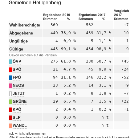
Gemeinde Heiligenberg
Vergleich 2019
Ergebnisse 2019
Ergebnisse 2017
2017
Stimmen
%
Stimmen
%
Stimmen
Wahlberechtigte
569
562
+7
Abgegebene
449
78,9 %
459
81,7 %
-10
-
Ungültige
4
0,9 %
5
1,1 %
-1
-
Gültige
445
99,1 %
454
98,9 %
-9
+
Davon entfielen auf die Parteien
ÖVP
275
61,8 %
230
50,7 %
+45
+1
SPÖ
21
4,7 %
45
9,9 %
-24
-
FPÖ
94
21,1 %
146
32,2 %
-52
-1
NEOS
23
5,2 %
14
3,1 %
+9
+
JETZT
1
0,2 %
8
1,8 %
-7
-
GRÜNE
29
6,5 %
7
1,5 %
+22
+
KPÖ
2
0,4 %
1
0,2 %
+1
+
SLP
0
0,0 %
n.t.
WANDL
0
0,0 %
n.t.
n.t. – nicht teilgenommen
Alle Prozentwerte sind auf eine Kommastelle gerundet, wodurch sich Ungenauigkeiten 