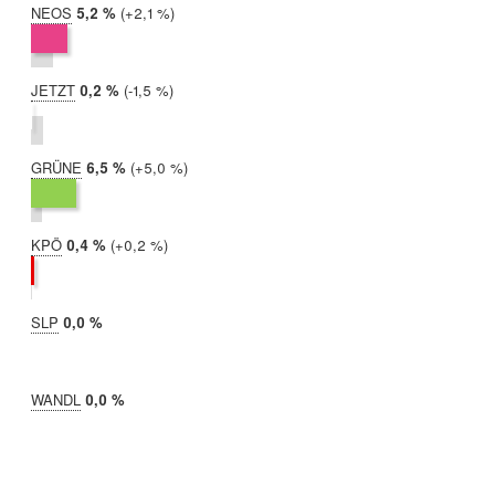
NEOS
2019:
5,2 %
Differenz:
+2,1 %
2017:
3,1 %
JETZT
2019:
0,2 %
Differenz:
-1,5 %
2017:
1,8 %
GRÜNE
2019:
6,5 %
Differenz:
+5,0 %
2017:
1,5 %
KPÖ
2019:
0,4 %
Differenz:
+0,2 %
2017:
0,2 %
SLP
2019:
0,0 %
2017:
nicht
teilgenommen
WANDL
2019:
0,0 %
2017:
nicht
teilgenommen