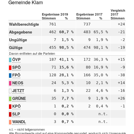
Gemeinde Klam
Vergleich 2019
Ergebnisse 2019
Ergebnisse 2017
2017
Stimmen
%
Stimmen
%
Stimmen
Wahlberechtigte
761
737
+24
Abgegebene
462
60,7 %
483
65,5 %
-21
-4
Ungültige
7
1,5 %
9
1,9 %
-2
-0
Gültige
455
98,5 %
474
98,1 %
-19
+0
Davon entfielen auf die Parteien
ÖVP
187
41,1 %
172
36,3 %
+15
+4
SPÖ
71
15,6 %
80
16,9 %
-9
-1
FPÖ
128
28,1 %
166
35,0 %
-38
-6
NEOS
24
5,3 %
10
2,1 %
+14
+3
JETZT
6
1,3 %
22
4,6 %
-16
-3
GRÜNE
35
7,7 %
9
1,9 %
+26
+5
KPÖ
1
0,2 %
2
0,4 %
-1
-0
SLP
0
0,0 %
n.t.
WANDL
3
0,7 %
n.t.
n.t. – nicht teilgenommen
Alle Prozentwerte sind auf eine Kommastelle gerundet, wodurch sich Ungenauigkeiten 