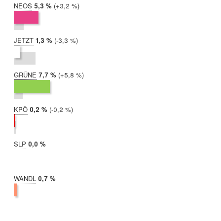
NEOS
2019:
5,3 %
Differenz:
+3,2 %
2017:
2,1 %
JETZT
2019:
1,3 %
Differenz:
-3,3 %
2017:
4,6 %
GRÜNE
2019:
7,7 %
Differenz:
+5,8 %
2017:
1,9 %
KPÖ
2019:
0,2 %
Differenz:
-0,2 %
2017:
0,4 %
SLP
2019:
0,0 %
2017:
nicht
teilgenommen
WANDL
2019:
0,7 %
2017:
nicht
teilgenommen