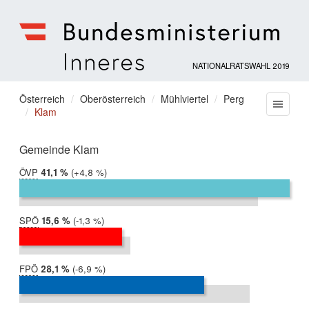
NATIONALRATSWAHL 2019
Bundesministerium
für
Sie
Österreich
Oberösterreich
Mühlviertel
Perg
Menu
Inneres
Klam
befinden
sich
hier:
Gemeinde Klam
ÖVP
2019:
41,1 %
Differenz:
+4,8 %
2017:
36,3 %
SPÖ
2019:
15,6 %
Differenz:
-1,3 %
2017:
16,9 %
FPÖ
2019:
28,1 %
Differenz:
-6,9 %
2017:
35,0 %