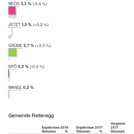
NEOS
2019:
3,2 %
Differenz:
-0,4 %
2017:
3,7 %
JETZT
2019:
1,5 %
Differenz:
+0,2 %
2017:
1,3 %
GRÜNE
2019:
3,7 %
Differenz:
+3,3 %
2017:
0,4 %
KPÖ
2019:
0,2 %
Differenz:
-0,4 %
2017:
0,6 %
WANDL
2019:
0,2 %
2017:
nicht
teilgenommen
Gemeinde Rettenegg
Vergleich 2019
Ergebnisse 2019
Ergebnisse 2017
2017
Stimmen
%
Stimmen
%
Stimmen