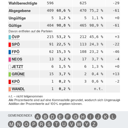
Wahlberechtigte
596
625
-29
Abgegebene
409
68,6 %
470
75,2 %
-61
-6
Ungültige
5
1,2 %
5
1,1 %
+0
+0
Gültige
404
98,8 %
465
98,9 %
-61
-0
Davon entfielen auf die Parteien
ÖVP
215
53,2 %
212
45,6 %
+3
+7
SPÖ
91
22,5 %
113
24,3 %
-22
-1
FPÖ
62
15,3 %
108
23,2 %
-46
-7
NEOS
13
3,2 %
17
3,7 %
-4
-0
JETZT
6
1,5 %
6
1,3 %
+0
+0
GRÜNE
15
3,7 %
2
0,4 %
+13
+3
KPÖ
1
0,2 %
3
0,6 %
-2
-0
WANDL
1
0,2 %
n.t.
n.t. – nicht teilgenommen
Alle Prozentwerte sind auf eine Kommastelle gerundet, wodurch sich Ungenauigkeiten 
Addition der Prozentwerte auf 100% ergeben können.
GEMEINDEINDEX
A
B
D
E
F
G
H
I
J
K
L
M
N
O
P
R
S
T
U
V
W
Y
Z