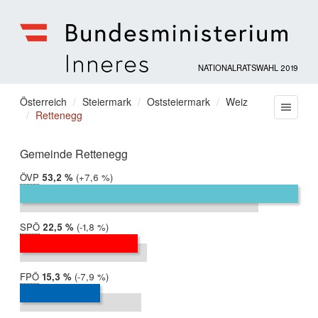
NATIONALRATSWAHL 2019
Bundesministerium
für
Sie
Österreich
Steiermark
Oststeiermark
Weiz
Menu
Inneres
Rettenegg
befinden
sich
hier:
Gemeinde Rettenegg
ÖVP
2019:
53,2 %
Differenz:
+7,6 %
2017:
45,6 %
SPÖ
2019:
22,5 %
Differenz:
-1,8 %
2017:
24,3 %
FPÖ
2019:
15,3 %
Differenz:
-7,9 %
2017:
23,2 %