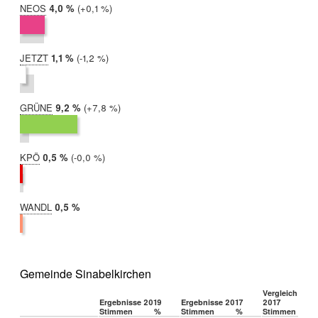
NEOS
2019:
4,0 %
Differenz:
+0,1 %
2017:
3,9 %
JETZT
2019:
1,1 %
Differenz:
-1,2 %
2017:
2,2 %
GRÜNE
2019:
9,2 %
Differenz:
+7,8 %
2017:
1,5 %
KPÖ
2019:
0,5 %
Differenz:
-0,0 %
2017:
0,5 %
WANDL
2019:
0,5 %
2017:
nicht
teilgenommen
Gemeinde Sinabelkirchen
Vergleich 2019
Ergebnisse 2019
Ergebnisse 2017
2017
Stimmen
%
Stimmen
%
Stimmen