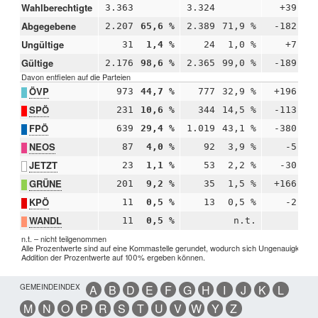
Wahlberechtigte
3.363
3.324
+39
Abgegebene
2.207
65,6 %
2.389
71,9 %
-182
-
Ungültige
31
1,4 %
24
1,0 %
+7
+
Gültige
2.176
98,6 %
2.365
99,0 %
-189
-
Davon entfielen auf die Parteien
ÖVP
973
44,7 %
777
32,9 %
+196
+1
SPÖ
231
10,6 %
344
14,5 %
-113
-
FPÖ
639
29,4 %
1.019
43,1 %
-380
-1
NEOS
87
4,0 %
92
3,9 %
-5
+
JETZT
23
1,1 %
53
2,2 %
-30
-
GRÜNE
201
9,2 %
35
1,5 %
+166
+
KPÖ
11
0,5 %
13
0,5 %
-2
-
WANDL
11
0,5 %
n.t.
n.t. – nicht teilgenommen
Alle Prozentwerte sind auf eine Kommastelle gerundet, wodurch sich Ungenauigkeiten 
Addition der Prozentwerte auf 100% ergeben können.
GEMEINDEINDEX
A
B
D
E
F
G
H
I
J
K
L
M
N
O
P
R
S
T
U
V
W
Y
Z