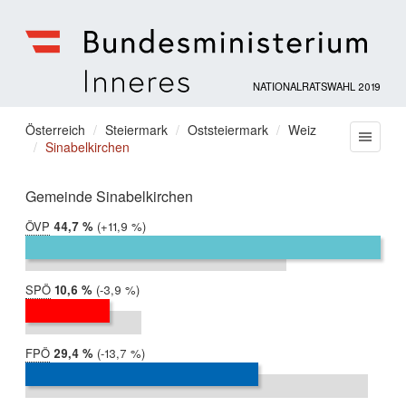
NATIONALRATSWAHL 2019
Bundesministerium
für
Sie
Österreich
Steiermark
Oststeiermark
Weiz
Menu
Inneres
Sinabelkirchen
befinden
sich
hier:
Gemeinde Sinabelkirchen
ÖVP
2019:
44,7 %
Differenz:
+11,9 %
2017:
32,9 %
SPÖ
2019:
10,6 %
Differenz:
-3,9 %
2017:
14,5 %
FPÖ
2019:
29,4 %
Differenz:
-13,7 %
2017:
43,1 %