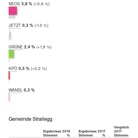
NEOS
2019:
3,8 %
Differenz:
+0,6 %
2017:
3,2 %
JETZT
2019:
0,3 %
Differenz:
-1,0 %
2017:
1,3 %
GRÜNE
2019:
2,4 %
Differenz:
+1,9 %
2017:
0,5 %
KPÖ
2019:
0,5 %
Differenz:
+0,2 %
2017:
0,3 %
WANDL
2019:
0,3 %
2017:
nicht
teilgenommen
Gemeinde Strallegg
Vergleich 2019
Ergebnisse 2019
Ergebnisse 2017
2017
Stimmen
%
Stimmen
%
Stimmen