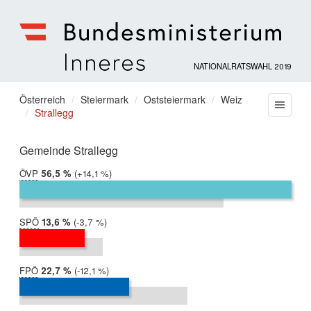
NATIONALRATSWAHL 2019
Bundesministerium
für
Sie
Österreich
Steiermark
Oststeiermark
Weiz
Menu
Inneres
Strallegg
befinden
sich
hier:
Gemeinde Strallegg
ÖVP
2019:
56,5 %
Differenz:
+14,1 %
2017:
42,3 %
SPÖ
2019:
13,6 %
Differenz:
-3,7 %
2017:
17,3 %
FPÖ
2019:
22,7 %
Differenz:
-12,1 %
2017:
34,8 %