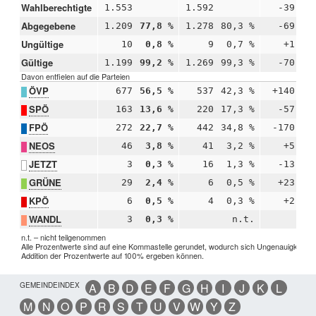
Wahlberechtigte
1.553
1.592
-39
Abgegebene
1.209
77,8 %
1.278
80,3 %
-69
-
Ungültige
10
0,8 %
9
0,7 %
+1
+
Gültige
1.199
99,2 %
1.269
99,3 %
-70
-
Davon entfielen auf die Parteien
ÖVP
677
56,5 %
537
42,3 %
+140
+1
SPÖ
163
13,6 %
220
17,3 %
-57
-
FPÖ
272
22,7 %
442
34,8 %
-170
-1
NEOS
46
3,8 %
41
3,2 %
+5
+
JETZT
3
0,3 %
16
1,3 %
-13
-
GRÜNE
29
2,4 %
6
0,5 %
+23
+
KPÖ
6
0,5 %
4
0,3 %
+2
+
WANDL
3
0,3 %
n.t.
n.t. – nicht teilgenommen
Alle Prozentwerte sind auf eine Kommastelle gerundet, wodurch sich Ungenauigkeiten 
Addition der Prozentwerte auf 100% ergeben können.
GEMEINDEINDEX
A
B
D
E
F
G
H
I
J
K
L
M
N
O
P
R
S
T
U
V
W
Y
Z