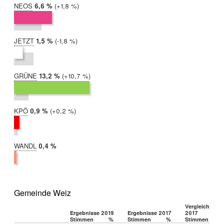
NEOS
2019:
6,6 %
Differenz:
+1,8 %
2017:
4,8 %
JETZT
2019:
1,5 %
Differenz:
-1,8 %
2017:
3,4 %
GRÜNE
2019:
13,2 %
Differenz:
+10,7 %
2017:
2,6 %
KPÖ
2019:
0,9 %
Differenz:
+0,2 %
2017:
0,7 %
WANDL
2019:
0,4 %
2017:
nicht
teilgenommen
Gemeinde Weiz
Vergleich 2019
Ergebnisse 2019
Ergebnisse 2017
2017
Stimmen
%
Stimmen
%
Stimmen