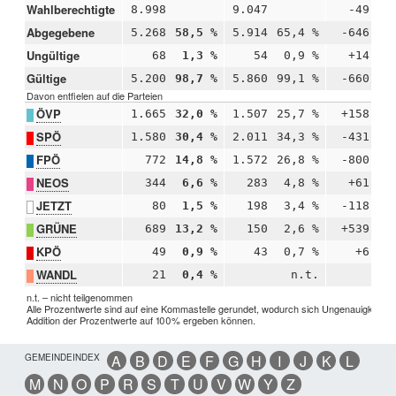
Wahlberechtigte
8.998
9.047
-49
Abgegebene
5.268
58,5 %
5.914
65,4 %
-646
-
Ungültige
68
1,3 %
54
0,9 %
+14
+
Gültige
5.200
98,7 %
5.860
99,1 %
-660
-
Davon entfielen auf die Parteien
ÖVP
1.665
32,0 %
1.507
25,7 %
+158
+
SPÖ
1.580
30,4 %
2.011
34,3 %
-431
-
FPÖ
772
14,8 %
1.572
26,8 %
-800
-1
NEOS
344
6,6 %
283
4,8 %
+61
+
JETZT
80
1,5 %
198
3,4 %
-118
-
GRÜNE
689
13,2 %
150
2,6 %
+539
+1
KPÖ
49
0,9 %
43
0,7 %
+6
+
WANDL
21
0,4 %
n.t.
n.t. – nicht teilgenommen
Alle Prozentwerte sind auf eine Kommastelle gerundet, wodurch sich Ungenauigkeiten 
Addition der Prozentwerte auf 100% ergeben können.
GEMEINDEINDEX
A
B
D
E
F
G
H
I
J
K
L
M
N
O
P
R
S
T
U
V
W
Y
Z