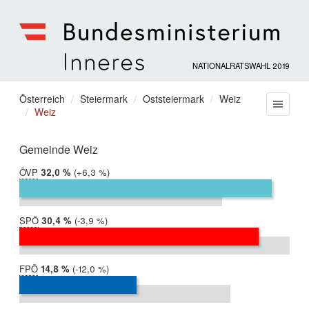
NATIONALRATSWAHL 2019
Bundesministerium
für
Sie
Österreich
Steiermark
Oststeiermark
Weiz
Menu
Inneres
Weiz
befinden
sich
hier:
Gemeinde Weiz
ÖVP
2019:
32,0 %
Differenz:
+6,3 %
2017:
25,7 %
SPÖ
2019:
30,4 %
Differenz:
-3,9 %
2017:
34,3 %
FPÖ
2019:
14,8 %
Differenz:
-12,0 %
2017:
26,8 %