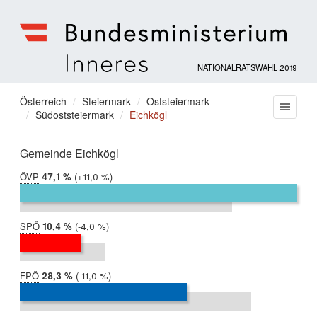
NATIONALRATSWAHL 2019
Bundesministerium
für
Sie
Österreich
Steiermark
Oststeiermark
Menu
Inneres
Südoststeiermark
Eichkögl
befinden
sich
hier:
Gemeinde Eichkögl
ÖVP
2019:
47,1 %
Differenz:
+11,0 %
2017:
36,1 %
SPÖ
2019:
10,4 %
Differenz:
-4,0 %
2017:
14,5 %
FPÖ
2019:
28,3 %
Differenz:
-11,0 %
2017:
39,3 %