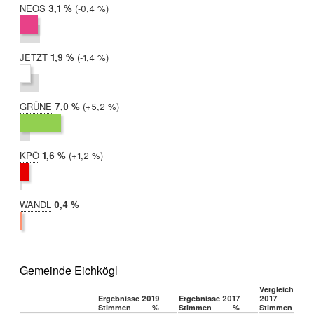
NEOS
2019:
3,1 %
Differenz:
-0,4 %
2017:
3,5 %
JETZT
2019:
1,9 %
Differenz:
-1,4 %
2017:
3,3 %
GRÜNE
2019:
7,0 %
Differenz:
+5,2 %
2017:
1,9 %
KPÖ
2019:
1,6 %
Differenz:
+1,2 %
2017:
0,4 %
WANDL
2019:
0,4 %
2017:
nicht
teilgenommen
Gemeinde Eichkögl
Vergleich 2019
Ergebnisse 2019
Ergebnisse 2017
2017
Stimmen
%
Stimmen
%
Stimmen