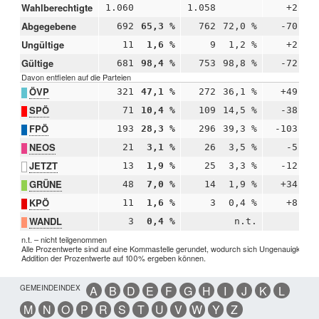
Wahlberechtigte
1.060
1.058
+2
Abgegebene
692
65,3 %
762
72,0 %
-70
-
Ungültige
11
1,6 %
9
1,2 %
+2
+
Gültige
681
98,4 %
753
98,8 %
-72
-
Davon entfielen auf die Parteien
ÖVP
321
47,1 %
272
36,1 %
+49
+1
SPÖ
71
10,4 %
109
14,5 %
-38
-
FPÖ
193
28,3 %
296
39,3 %
-103
-1
NEOS
21
3,1 %
26
3,5 %
-5
-
JETZT
13
1,9 %
25
3,3 %
-12
-
GRÜNE
48
7,0 %
14
1,9 %
+34
+
KPÖ
11
1,6 %
3
0,4 %
+8
+
WANDL
3
0,4 %
n.t.
n.t. – nicht teilgenommen
Alle Prozentwerte sind auf eine Kommastelle gerundet, wodurch sich Ungenauigkeiten 
Addition der Prozentwerte auf 100% ergeben können.
GEMEINDEINDEX
A
B
D
E
F
G
H
I
J
K
L
M
N
O
P
R
S
T
U
V
W
Y
Z