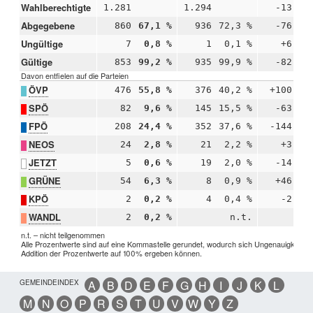
Wahlberechtigte
1.281
1.294
-13
Abgegebene
860
67,1 %
936
72,3 %
-76
-
Ungültige
7
0,8 %
1
0,1 %
+6
+
Gültige
853
99,2 %
935
99,9 %
-82
-
Davon entfielen auf die Parteien
ÖVP
476
55,8 %
376
40,2 %
+100
+1
SPÖ
82
9,6 %
145
15,5 %
-63
-
FPÖ
208
24,4 %
352
37,6 %
-144
-1
NEOS
24
2,8 %
21
2,2 %
+3
+
JETZT
5
0,6 %
19
2,0 %
-14
-
GRÜNE
54
6,3 %
8
0,9 %
+46
+
KPÖ
2
0,2 %
4
0,4 %
-2
-
WANDL
2
0,2 %
n.t.
n.t. – nicht teilgenommen
Alle Prozentwerte sind auf eine Kommastelle gerundet, wodurch sich Ungenauigkeiten 
Addition der Prozentwerte auf 100% ergeben können.
GEMEINDEINDEX
A
B
D
E
F
G
H
I
J
K
L
M
N
O
P
R
S
T
U
V
W
Y
Z