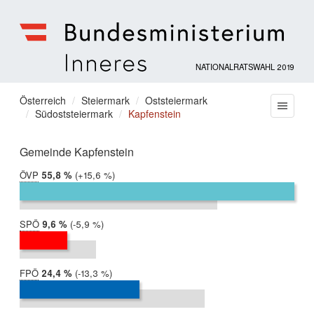
NATIONALRATSWAHL 2019
Bundesministerium
für
Sie
Österreich
Steiermark
Oststeiermark
Menu
Inneres
Südoststeiermark
Kapfenstein
befinden
sich
hier:
Gemeinde Kapfenstein
ÖVP
2019:
55,8 %
Differenz:
+15,6 %
2017:
40,2 %
SPÖ
2019:
9,6 %
Differenz:
-5,9 %
2017:
15,5 %
FPÖ
2019:
24,4 %
Differenz:
-13,3 %
2017:
37,6 %