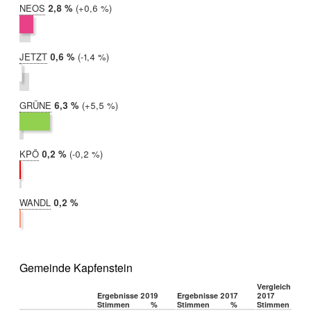
NEOS
2019:
2,8 %
Differenz:
+0,6 %
2017:
2,2 %
JETZT
2019:
0,6 %
Differenz:
-1,4 %
2017:
2,0 %
GRÜNE
2019:
6,3 %
Differenz:
+5,5 %
2017:
0,9 %
KPÖ
2019:
0,2 %
Differenz:
-0,2 %
2017:
0,4 %
WANDL
2019:
0,2 %
2017:
nicht
teilgenommen
Gemeinde Kapfenstein
Vergleich 2019
Ergebnisse 2019
Ergebnisse 2017
2017
Stimmen
%
Stimmen
%
Stimmen