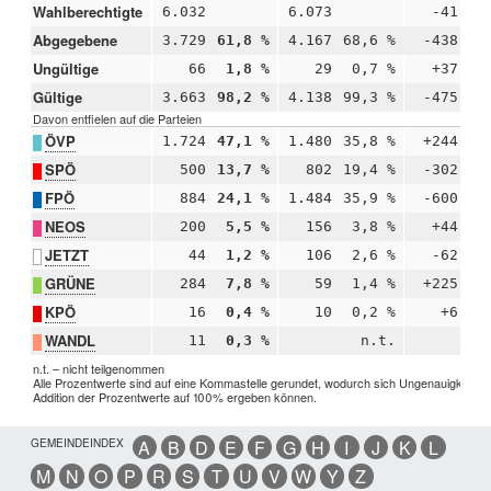
Wahlberechtigte
6.032
6.073
-41
Abgegebene
3.729
61,8 %
4.167
68,6 %
-438
-
Ungültige
66
1,8 %
29
0,7 %
+37
+
Gültige
3.663
98,2 %
4.138
99,3 %
-475
-
Davon entfielen auf die Parteien
ÖVP
1.724
47,1 %
1.480
35,8 %
+244
+1
SPÖ
500
13,7 %
802
19,4 %
-302
-
FPÖ
884
24,1 %
1.484
35,9 %
-600
-1
NEOS
200
5,5 %
156
3,8 %
+44
+
JETZT
44
1,2 %
106
2,6 %
-62
-
GRÜNE
284
7,8 %
59
1,4 %
+225
+
KPÖ
16
0,4 %
10
0,2 %
+6
+
WANDL
11
0,3 %
n.t.
n.t. – nicht teilgenommen
Alle Prozentwerte sind auf eine Kommastelle gerundet, wodurch sich Ungenauigkeiten 
Addition der Prozentwerte auf 100% ergeben können.
GEMEINDEINDEX
A
B
D
E
F
G
H
I
J
K
L
M
N
O
P
R
S
T
U
V
W
Y
Z