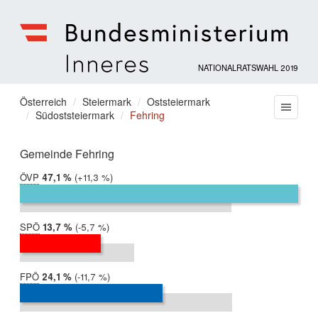
NATIONALRATSWAHL 2019
Bundesministerium
für
Sie
Österreich
Steiermark
Oststeiermark
Menu
Inneres
Südoststeiermark
Fehring
befinden
sich
hier:
Gemeinde Fehring
ÖVP
2019:
47,1 %
Differenz:
+11,3 %
2017:
35,8 %
SPÖ
2019:
13,7 %
Differenz:
-5,7 %
2017:
19,4 %
FPÖ
2019:
24,1 %
Differenz:
-11,7 %
2017:
35,9 %