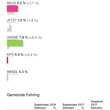
NEOS
2019:
5,5 %
Differenz:
+1,7 %
2017:
3,8 %
JETZT
2019:
1,2 %
Differenz:
-1,4 %
2017:
2,6 %
GRÜNE
2019:
7,8 %
Differenz:
+6,3 %
2017:
1,4 %
KPÖ
2019:
0,4 %
Differenz:
+0,2 %
2017:
0,2 %
WANDL
2019:
0,3 %
2017:
nicht
teilgenommen
Gemeinde Fehring
Vergleich 2019
Ergebnisse 2019
Ergebnisse 2017
2017
Stimmen
%
Stimmen
%
Stimmen