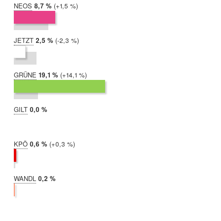
NEOS
2019:
8,7 %
Differenz:
+1,5 %
2017:
7,2 %
JETZT
2019:
2,5 %
Differenz:
-2,3 %
2017:
4,7 %
GRÜNE
2019:
19,1 %
Differenz:
+14,1 %
2017:
5,0 %
GILT
2019:
0,0 %
2017:
nicht
teilgenommen
KPÖ
2019:
0,6 %
Differenz:
+0,3 %
2017:
0,3 %
WANDL
2019:
0,2 %
2017:
nicht
teilgenommen