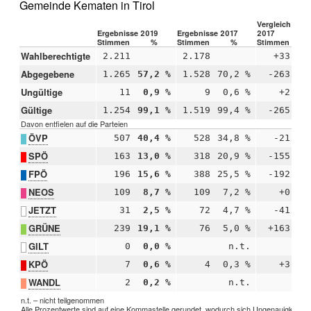
Gemeinde Kematen in Tirol
Vergleich 2019
Ergebnisse 2019
Ergebnisse 2017
2017
Stimmen
%
Stimmen
%
Stimmen
Wahlberechtigte
2.211
2.178
+33
Abgegebene
1.265
57,2 %
1.528
70,2 %
-263
-1
Ungültige
11
0,9 %
9
0,6 %
+2
+
Gültige
1.254
99,1 %
1.519
99,4 %
-265
-
Davon entfielen auf die Parteien
ÖVP
507
40,4 %
528
34,8 %
-21
+
SPÖ
163
13,0 %
318
20,9 %
-155
-
FPÖ
196
15,6 %
388
25,5 %
-192
-
NEOS
109
8,7 %
109
7,2 %
+0
+
JETZT
31
2,5 %
72
4,7 %
-41
-
GRÜNE
239
19,1 %
76
5,0 %
+163
+1
GILT
0
0,0 %
n.t.
KPÖ
7
0,6 %
4
0,3 %
+3
+
WANDL
2
0,2 %
n.t.
n.t. – nicht teilgenommen
Alle Prozentwerte sind auf eine Kommastelle gerundet, wodurch sich Ungenauigkeiten 