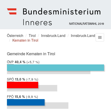
NATIONALRATSWAHL 2019
Bundesministerium
für
Sie
Österreich
Tirol
Innsbruck-Land
Innsbruck-Land
Menu
Inneres
Kematen in Tirol
befinden
sich
hier:
Gemeinde Kematen in Tirol
ÖVP
2019:
40,4 %
Differenz:
+5,7 %
2017:
34,8 %
SPÖ
2019:
13,0 %
Differenz:
-7,9 %
2017:
20,9 %
FPÖ
2019:
15,6 %
Differenz:
-9,9 %
2017:
25,5 %