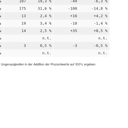
%
107
19,3 %
-49
-6,3 %
%
175
31,6 %
-100
-14,8 %
%
13
2,4 %
+16
+4,2 %
%
19
3,4 %
-10
-1,4 %
%
14
2,5 %
+35
+8,5 %
%
n.t.
n.t.
%
3
0,5 %
-3
-0,5 %
%
n.t.
n.t.
h Ungenauigkeiten in der Addition der Prozentwerte auf 100% ergeben