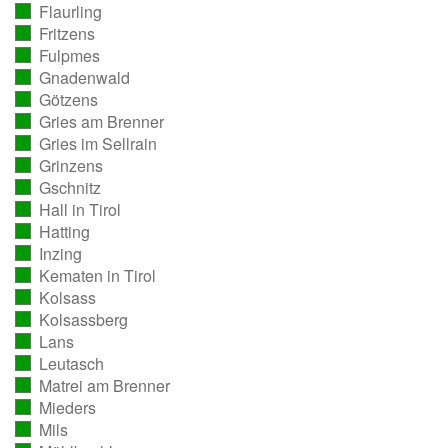
Flaurling
ausgezählt)
(vollständig
Fritzens
ausgezählt)
(vollständig
Fulpmes
ausgezählt)
(vollständig
Gnadenwald
ausgezählt)
(vollständig
Götzens
ausgezählt)
(vollständig
Gries am Brenner
ausgezählt)
(vollständig
Gries im Sellrain
ausgezählt)
(vollständig
Grinzens
ausgezählt)
(vollständig
Gschnitz
ausgezählt)
(vollständig
Hall in Tirol
ausgezählt)
(vollständig
Hatting
ausgezählt)
(vollständig
Inzing
ausgezählt)
(vollständig
Kematen in Tirol
ausgezählt)
(vollständig
Kolsass
ausgezählt)
(vollständig
Kolsassberg
ausgezählt)
(vollständig
Lans
ausgezählt)
(vollständig
Leutasch
ausgezählt)
(vollständig
Matrei am Brenner
ausgezählt)
(vollständig
Mieders
ausgezählt)
(vollständig
Mils
ausgezählt)
(vollständig