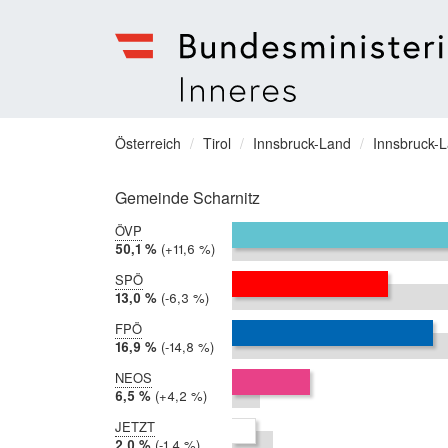
Bundesministerium
für
Sie
Österreich
Tirol
Innsbruck-Land
Innsbruck-
Inneres
befinden
Menu
sich
Gemeinde Scharnitz
hier:
ÖVP
2019:
50,1 %
Differenz:
+11,6 %
2017:
38,5 %
SPÖ
2019:
13,0 %
Differenz:
-6,3 %
2017:
19,3 %
FPÖ
2019:
16,9 %
Differenz:
-14,8 %
2017:
31,6 %
NEOS
2019:
6,5 %
Differenz:
+4,2 %
2017:
2,4 %
JETZT
2019:
2,0 %
Differenz:
-1,4 %