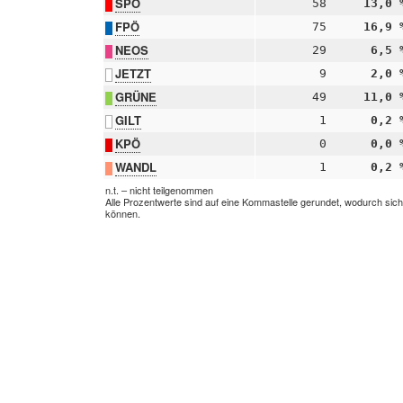
SPÖ
58
13,0 
FPÖ
75
16,9 
NEOS
29
6,5 
JETZT
9
2,0 
GRÜNE
49
11,0 
GILT
1
0,2 
KPÖ
0
0,0 
WANDL
1
0,2 
n.t. – nicht teilgenommen
Alle Prozentwerte sind auf eine Kommastelle gerundet, wodurch sic
können.