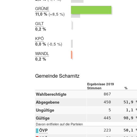
2017:
3,4 %
GRÜNE
2019:
11,0 %
Differenz:
+8,5 %
2017:
2,5 %
GILT
2019:
0,2 %
2017:
KPÖ
nicht
2019:
0,0 %
Differenz:
-0,5 %
teilgenommen
2017:
0,5 %
WANDL
2019:
0,2 %
2017:
nicht
teilgenommen
Gemeinde Scharnitz
Ergebnisse 2019
Stimmen
%
Wahlberechtigte
867
Abgegebene
450
51,9 
Ungültige
5
1,1 
Gültige
445
98,9 
Davon entfielen auf die Parteien
ÖVP
223
50,1 