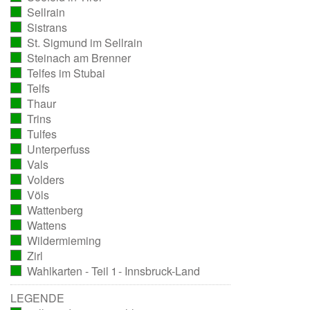
Sellrain
ausgezählt)
(vollständig
Sistrans
ausgezählt)
(vollständig
St. Sigmund im Sellrain
ausgezählt)
(vollständig
Steinach am Brenner
ausgezählt)
(vollständig
Telfes im Stubai
ausgezählt)
(vollständig
Telfs
ausgezählt)
(vollständig
Thaur
ausgezählt)
(vollständig
Trins
ausgezählt)
(vollständig
Tulfes
ausgezählt)
(vollständig
Unterperfuss
ausgezählt)
(vollständig
Vals
ausgezählt)
(vollständig
Volders
ausgezählt)
(vollständig
Völs
ausgezählt)
(vollständig
Wattenberg
ausgezählt)
(vollständig
Wattens
ausgezählt)
(vollständig
Wildermieming
ausgezählt)
(vollständig
Zirl
ausgezählt)
(vollständig
Wahlkarten - Teil 1 - Innsbruck-Land
ausgezählt)
(vollständig
ausgezählt)
LEGENDE