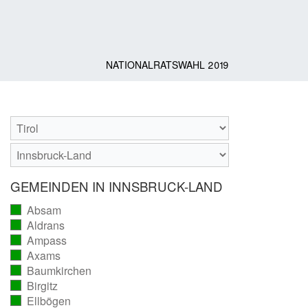
NATIONALRATSWAHL 2019
GEMEINDEN IN INNSBRUCK-LAND
Absam
(vollständig
Aldrans
ausgezählt)
(vollständig
Ampass
ausgezählt)
(vollständig
Axams
ausgezählt)
(vollständig
Baumkirchen
ausgezählt)
(vollständig
Birgitz
ausgezählt)
(vollständig
Ellbögen
ausgezählt)
(vollständig