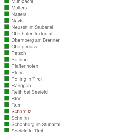
Mühlbachl
ausgezählt)
(vollständig
Mutters
ausgezählt)
(vollständig
Natters
ausgezählt)
(vollständig
Navis
ausgezählt)
(vollständig
Neustift im Stubaital
ausgezählt)
(vollständig
Oberhofen im Inntal
ausgezählt)
(vollständig
Obernberg am Brenner
ausgezählt)
(vollständig
Oberperfuss
ausgezählt)
(vollständig
Patsch
ausgezählt)
(vollständig
Pettnau
ausgezählt)
(vollständig
Pfaffenhofen
ausgezählt)
(vollständig
Pfons
ausgezählt)
(vollständig
Polling in Tirol
ausgezählt)
(vollständig
Ranggen
ausgezählt)
(vollständig
Reith bei Seefeld
ausgezählt)
(vollständig
Rinn
ausgezählt)
(vollständig
Rum
ausgezählt)
(vollständig
Scharnitz
ausgezählt)
(vollständig
Schmirn
ausgezählt)
(vollständig
Schönberg im Stubaital
ausgezählt)
(vollständig
Seefeld in Tirol
ausgezählt)
(vollständig