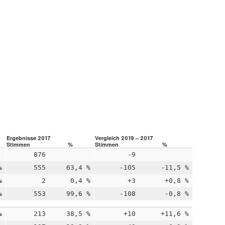
Ergebnisse 2017
Vergleich 2019 – 2017
Stimmen
%
Stimmen
%
876
-9
%
555
63,4 %
-105
-11,5 %
%
2
0,4 %
+3
+0,8 %
%
553
99,6 %
-108
-0,8 %
%
213
38,5 %
+10
+11,6 %