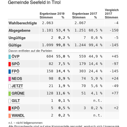
Gemeinde Seefeld in Tirol
Vergleich 2019
Ergebnisse 2019
Ergebnisse 2017
2017
Stimmen
%
Stimmen
%
Stimmen
Wahlberechtigte
2.063
2.067
-4
Abgegebene
1.101
53,4 %
1.251
60,5 %
-150
-
Ungültige
2
0,2 %
7
0,6 %
-5
-
Gültige
1.099
99,8 %
1.244
99,4 %
-145
+
Davon entfielen auf die Parteien
ÖVP
604
55,0 %
559
44,9 %
+45
+1
SPÖ
82
7,5 %
179
14,4 %
-97
-
FPÖ
158
14,4 %
303
24,4 %
-145
-1
NEOS
98
8,9 %
74
5,9 %
+24
+
JETZT
21
1,9 %
70
5,6 %
-49
-
GRÜNE
128
11,6 %
51
4,1 %
+77
+
GILT
1
0,1 %
n.t.
KPÖ
5
0,5 %
3
0,2 %
+2
+
WANDL
2
0,2 %
n.t.
n.t. – nicht teilgenommen
Alle Prozentwerte sind auf eine Kommastelle gerundet, wodurch sich Ungenauigkeiten 