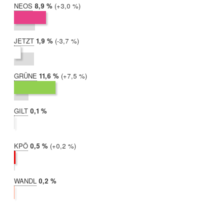
NEOS
2019:
8,9 %
Differenz:
+3,0 %
2017:
5,9 %
JETZT
2019:
1,9 %
Differenz:
-3,7 %
2017:
5,6 %
GRÜNE
2019:
11,6 %
Differenz:
+7,5 %
2017:
4,1 %
GILT
2019:
0,1 %
2017:
nicht
teilgenommen
KPÖ
2019:
0,5 %
Differenz:
+0,2 %
2017:
0,2 %
WANDL
2019:
0,2 %
2017:
nicht
teilgenommen