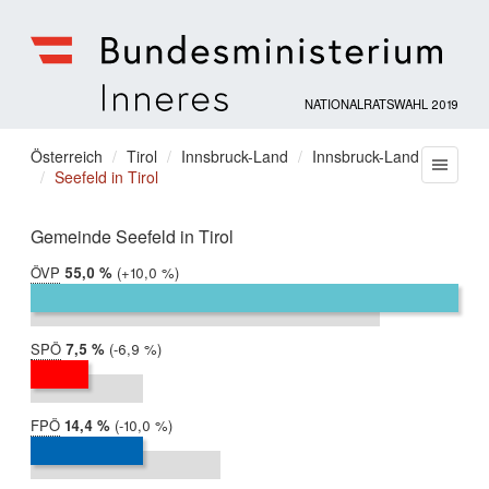
NATIONALRATSWAHL 2019
Bundesministerium
für
Sie
Österreich
Tirol
Innsbruck-Land
Innsbruck-Land
Menu
Inneres
Seefeld in Tirol
befinden
sich
hier:
Gemeinde Seefeld in Tirol
ÖVP
2019:
55,0 %
Differenz:
+10,0 %
2017:
44,9 %
SPÖ
2019:
7,5 %
Differenz:
-6,9 %
2017:
14,4 %
FPÖ
2019:
14,4 %
Differenz:
-10,0 %
2017:
24,4 %