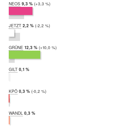
NEOS
2019:
9,3 %
Differenz:
+3,3 %
2017:
5,9 %
JETZT
2019:
2,2 %
Differenz:
-2,2 %
2017:
4,4 %
GRÜNE
2019:
12,3 %
Differenz:
+10,0 %
2017:
2,3 %
GILT
2019:
0,1 %
2017:
nicht
teilgenommen
KPÖ
2019:
0,3 %
Differenz:
-0,2 %
2017:
0,5 %
WANDL
2019:
0,3 %
2017:
nicht
teilgenommen