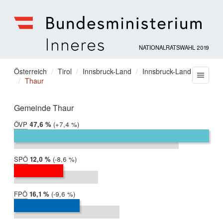
NATIONALRATSWAHL 2019
Bundesministerium
für
Sie
Österreich
Tirol
Innsbruck-Land
Innsbruck-Land
Menu
Inneres
Thaur
befinden
sich
hier:
Gemeinde Thaur
ÖVP
2019:
47,6 %
Differenz:
+7,4 %
2017:
40,2 %
SPÖ
2019:
12,0 %
Differenz:
-8,6 %
2017:
20,5 %
FPÖ
2019:
16,1 %
Differenz:
-9,6 %
2017:
25,7 %