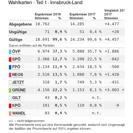
Wahlkarten - Teil 1 - Innsbruck-Land
Vergleich 2019 –
Ergebnisse 2019
Ergebnisse 2017
2017
Stimmen
%
Stimmen
%
Stimmen
%
Abgegebene
18.762
14.285
+4.477
Ungültige
71
0,4 %
51
0,4 %
+20
+0,
Gültige
18.691
99,6 %
14.234
99,6 %
+4.457
-0,
Davon entfielen auf die Parteien
ÖVP
6.974
37,3 %
5.088
35,7 %
+1.886
+1,
SPÖ
2.366
12,7 %
3.208
22,5 %
-842
-9,
FPÖ
2.134
11,4 %
2.634
18,5 %
-500
-7,
NEOS
2.516
13,5 %
1.088
7,6 %
+1.428
+5,
JETZT
318
1,7 %
749
5,3 %
-431
-3,
GRÜNE
4.156
22,2 %
1.153
8,1 %
+3.003
+14,
GILT
43
0,2 %
n.t.
n
KPÖ
101
0,5 %
110
0,8 %
-9
-0,
WANDL
83
0,4 %
n.t.
n
n.t. – nicht teilgenommen
Alle Prozentwerte sind auf eine Kommastelle gerundet, wodurch sich Ungenauigkeiten 
der Addition der Prozentwerte auf 100% ergeben können.