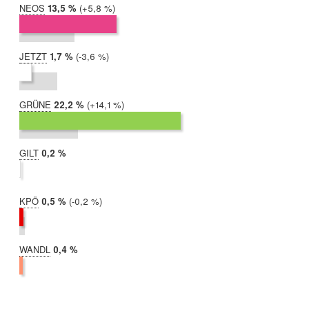
NEOS
2019:
13,5 %
Differenz:
+5,8 %
2017:
7,6 %
JETZT
2019:
1,7 %
Differenz:
-3,6 %
2017:
5,3 %
GRÜNE
2019:
22,2 %
Differenz:
+14,1 %
2017:
8,1 %
GILT
2019:
0,2 %
2017:
nicht
teilgenommen
KPÖ
2019:
0,5 %
Differenz:
-0,2 %
2017:
0,8 %
WANDL
2019:
0,4 %
2017:
nicht
teilgenommen