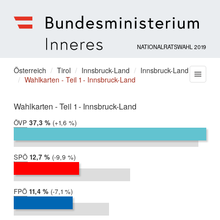
NATIONALRATSWAHL 2019
Bundesministerium
für
Sie
Österreich
Tirol
Innsbruck-Land
Innsbruck-Land
Menu
Inneres
Wahlkarten - Teil 1 - Innsbruck-Land
befinden
sich
hier:
Wahlkarten - Teil 1 - Innsbruck-Land
ÖVP
2019:
37,3 %
Differenz:
+1,6 %
2017:
35,7 %
SPÖ
2019:
12,7 %
Differenz:
-9,9 %
2017:
22,5 %
FPÖ
2019:
11,4 %
Differenz:
-7,1 %
2017:
18,5 %